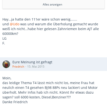
Es ist der sogenannte Handwerker - TDI.
Alles anzeigen
Bin ich noch nicht gefahren, soll etwas schwach auf der
Brust sein.
Hay...ja hatte den 111er wäre schon wenig.......
und
@Udo
was und warum die Überholung gemacht wurde
Zu empfehlen ist auf jeden Fall der 75kw/102 PS.
weiß ich nicht...habe hier gelesen Zahnriemen beim AJT alle
60000km?
Gruß Andreas
LG
F.
Eure Meinung ist gefragt
Friedrich
15. Mai 2015
Moin,
das leidige Thema T4 lässt mich nicht los, meine Frau hat
neulich einen T4 gesehen Bj98 88Ps neu lackiert und Motor
überholt. Mehr Infos hab ich nicht. Könnt Ihr etwas dazu
sagen? soll 6000 kosten, Diesel,Benziner???
Danke Friedrich