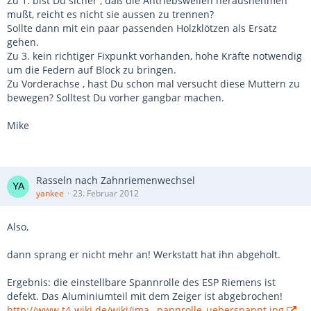
Zu 1. bist Du sicher , daß die Antriebswellen herausnehmen
mußt, reicht es nicht sie aussen zu trennen?
Sollte dann mit ein paar passenden Holzklötzen als Ersatz
gehen.
Zu 3. kein richtiger Fixpunkt vorhanden, hohe Kräfte notwendig
um die Federn auf Block zu bringen.
Zu Vorderachse , hast Du schon mal versucht diese Muttern zu
bewegen? Solltest Du vorher gangbar machen.
Mike
Rasseln nach Zahnriemenwechsel
yankee
23. Februar 2012
Also,
dann sprang er nicht mehr an! Werkstatt hat ihn abgeholt.
Ergebnis: die einstellbare Spannrolle des ESP Riemens ist
defekt. Das Aluminiumteil mit dem Zeiger ist abgebrochen!
http://www.t4-wiki.de/wiki/ima…pannrolle_ueberspannt.jpg