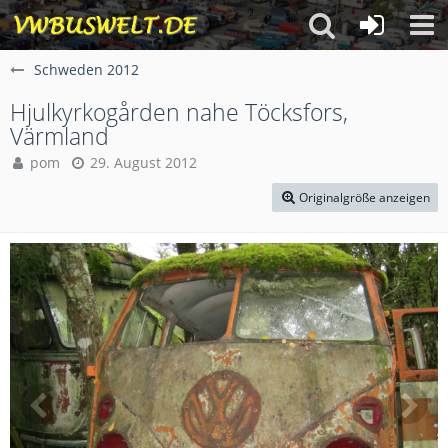
Schweden 2012
Hjulkyrkogården nahe Töcksfors,
Värmland
pom
29. August 2012
Originalgröße anzeigen