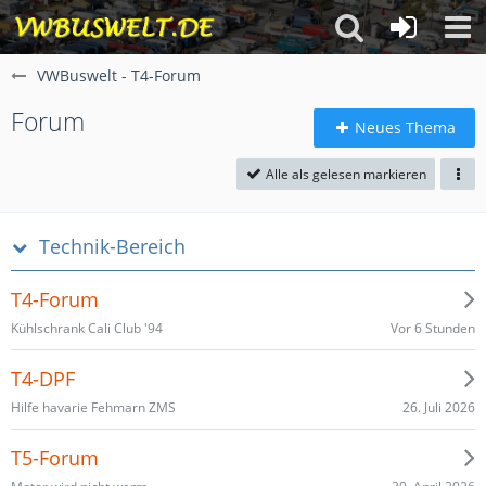
VWBuswelt - T4-Forum
Forum
Neues Thema
Alle als gelesen markieren
Technik-Bereich
T4-Forum
Vor 6 Stunden
Kühlschrank Cali Club '94
T4-DPF
26. Juli 2026
Hilfe havarie Fehmarn ZMS
T5-Forum