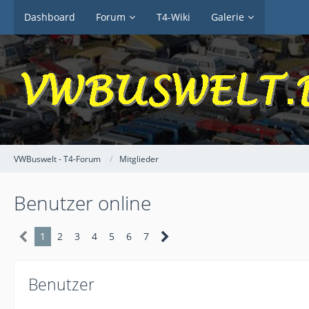
Dashboard
Forum
T4-Wiki
Galerie
VWBuswelt - T4-Forum
Mitglieder
Benutzer online
1
2
3
4
5
6
7
Benutzer