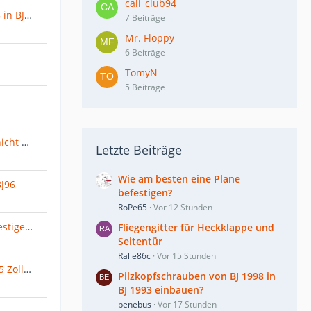
cali_club94
Pilzkopfschrauben von BJ 1998 in BJ 1993 einbauen?
7 Beiträge
Mr. Floppy
6 Beiträge
TomyN
5 Beiträge
Blaupunkt DVP 02 Lautstärke nicht einstellbar
Letzte Beiträge
Wie am besten eine Plane
BJ96
befestigen?
RoPe65
Vor 12 Stunden
Wie am besten eine Plane befestigen?
Fliegengitter für Heckklappe und
Seitentür
Ralle86c
Vor 15 Stunden
altes Thema: 16 Zoll BBS auf 15 Zoll Fahrwerk wie beikomme ich eine TÜV Eintragung (Ausnahmegenehmigung)
Pilzkopfschrauben von BJ 1998 in
BJ 1993 einbauen?
benebus
Vor 17 Stunden