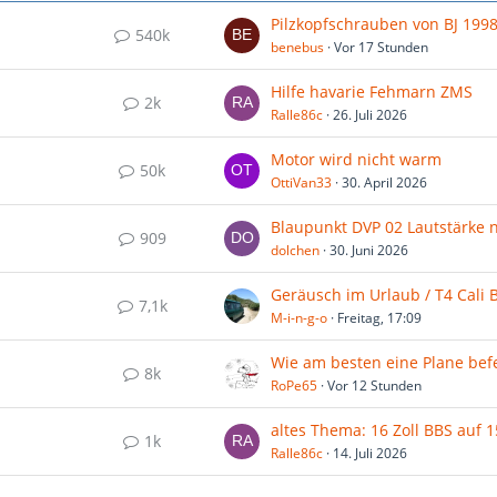
540k
benebus
Vor 17 Stunden
Hilfe havarie Fehmarn ZMS
2k
Ralle86c
26. Juli 2026
Motor wird nicht warm
50k
OttiVan33
30. April 2026
909
dolchen
30. Juni 2026
Geräusch im Urlaub / T4 Cali 
7,1k
M-i-n-g-o
Freitag, 17:09
8k
RoPe65
Vor 12 Stunden
1k
Ralle86c
14. Juli 2026