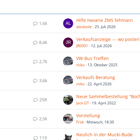
Hilfe Havarie ZMS fehmarn
1,6k
alexboile
25. Juli 2026
Verkaufsanzeige --- wo posten
8,4k
JR0001
12. Juli 2026
VW-Bus Treffen
2,7k
miko
13. Oktober 2025
Verkaufs Beratung
3,6k
miko
22. April 2026
258
Jack GT
19. April 2022
Vorstellung
2,5k
Fridi
Mittwoch, 18:30
Neulich in der Mucki-Bude
119