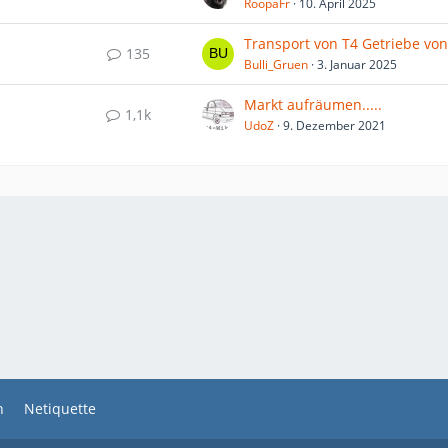
RoopaFr
10. April 2025
135
Bulli_Gruen
3. Januar 2025
Markt aufräumen.....
1,1k
UdoZ
9. Dezember 2021
n
Netiquette