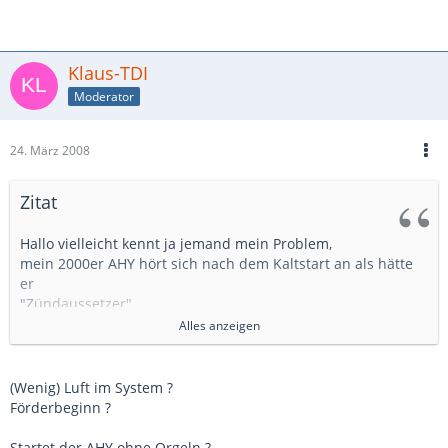
Klaus-TDI
Moderator
24. März 2008
Zitat
Hallo vielleicht kennt ja jemand mein Problem,
mein 2000er AHY hört sich nach dem Kaltstart an als hätte
er
"Zündaussetzer"
aber nur 5-6 mal danach wieder alles i.O. alle anderen
Alles anzeigen
Funktionen i.o.
Fehlerspeicher leer.
(Wenig) Luft im System ?
Hilfe:-(
Förderbeginn ?
Startet der AHY ohne Orgeln ?