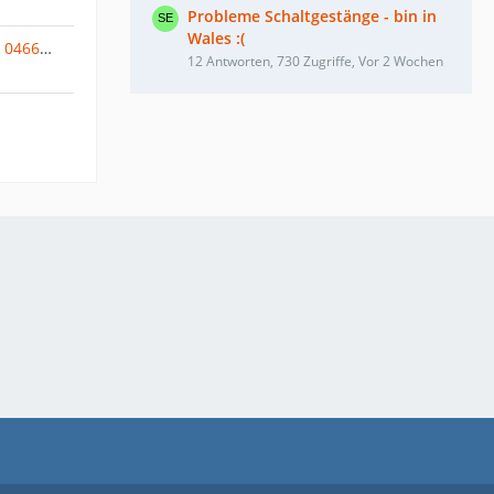
Probleme Schaltgestänge - bin in
Wales :(
Transport von T4 Getriebe von 04668 Grimma (Sachsen) nach Berlin oder Großraum Berlin
12 Antworten, 730 Zugriffe, Vor 2 Wochen