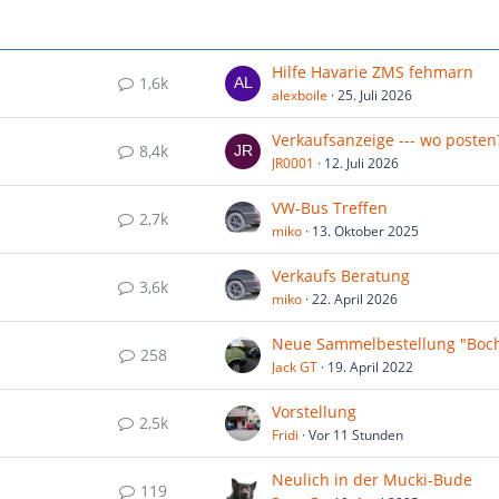
Hilfe Havarie ZMS fehmarn
1,6k
alexboile
25. Juli 2026
Verkaufsanzeige --- wo posten
8,4k
JR0001
12. Juli 2026
VW-Bus Treffen
2,7k
miko
13. Oktober 2025
Verkaufs Beratung
3,6k
miko
22. April 2026
258
Jack GT
19. April 2022
Vorstellung
2,5k
Fridi
Vor 11 Stunden
Neulich in der Mucki-Bude
119