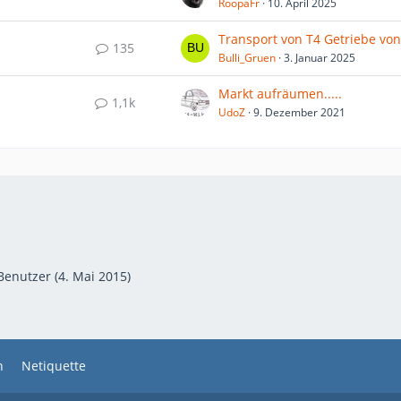
RoopaFr
10. April 2025
135
Bulli_Gruen
3. Januar 2025
Markt aufräumen.....
1,1k
UdoZ
9. Dezember 2021
Benutzer (
4. Mai 2015
)
n
Netiquette