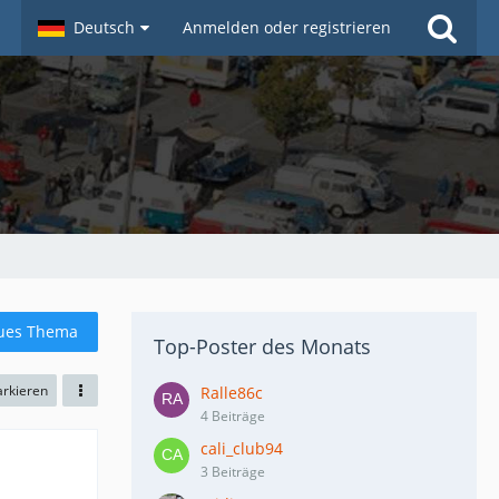
Deutsch
Anmelden oder registrieren
ues Thema
Top-Poster des Monats
arkieren
Ralle86c
4 Beiträge
cali_club94
3 Beiträge