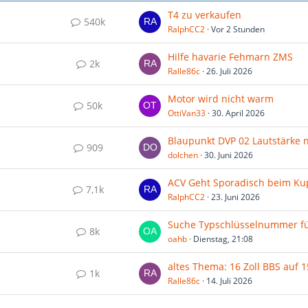
T4 zu verkaufen
540k
RalphCC2
Vor 2 Stunden
Hilfe havarie Fehmarn ZMS
2k
Ralle86c
26. Juli 2026
Motor wird nicht warm
50k
OttiVan33
30. April 2026
909
dolchen
30. Juni 2026
7,1k
RalphCC2
23. Juni 2026
8k
oahb
Dienstag, 21:08
1k
Ralle86c
14. Juli 2026