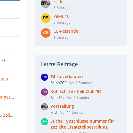
Fridi
3 Beiträge
PeMu10
2 Beiträge
CE-Reisende
1 Beitrag
Blaupunkt DVP 02 Lautstärke nicht einstellbar
Letzte Beiträge
T4 zu verkaufen
ACV Geht Sporadisch beim Kupplungstreten aus :-(
RalphCC2
Vor 2 Stunden
Kühlschrank Cali Club '94
Suche Typschlüsselnummer für gezielte Ersatzteilbestellung
Ralle86c
Vor 9 Stunden
Vorstellung
Fridi
Vor 11 Stunden
altes Thema: 16 Zoll BBS auf 15 Zoll Fahrwerk wie beikomme ich eine TÜV Eintragung (Ausnahmegenehmigung)
Suche Typschlüsselnummer für
gezielte Ersatzteilbestellung