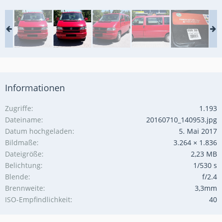
Informationen
Zugriffe
1.193
Dateiname
20160710_140953.jpg
Datum hochgeladen
5. Mai 2017
Bildmaße
3.264 × 1.836
Dateigröße
2,23 MB
Belichtung
1/530 s
Blende
f/2.4
Brennweite
3,3mm
ISO-Empfindlichkeit
40