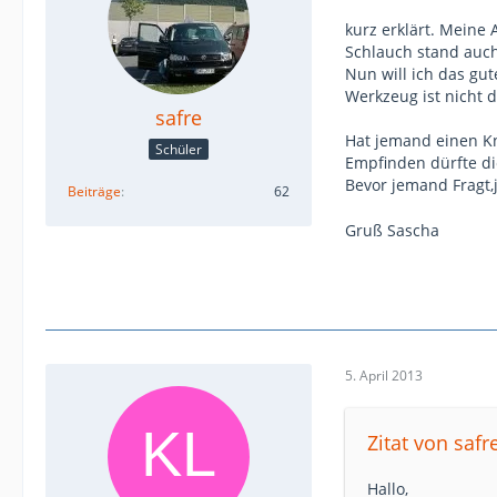
kurz erklärt. Meine
Schlauch stand auch
Nun will ich das gu
Werkzeug ist nicht 
safre
Hat jemand einen Kni
Schüler
Empfinden dürfte di
Bevor jemand Fragt,j
Beiträge
62
Gruß Sascha
5. April 2013
Zitat von safr
Hallo,