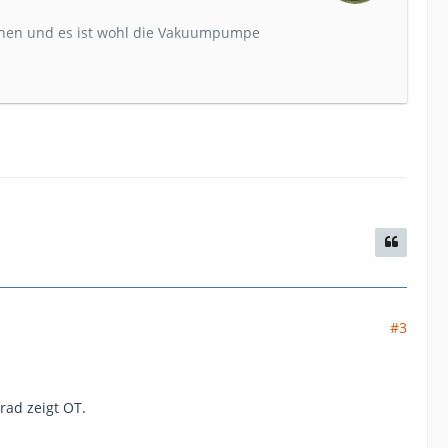
sehen und es ist wohl die Vakuumpumpe
uttern einfach NICHT auf!!!!! Keine Chance
haffen ( Kühlschläuche demontiert ) aber nix
t ruck zuck auf (ist ja auch mehr Arbeitsraum)
#3
ad zeigt OT.