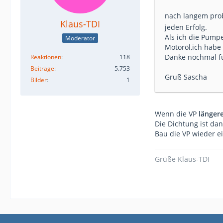
nach langem pro
Klaus-TDI
jeden Erfolg.
Als ich die Pump
Moderator
Motoröl,ich habe
Danke nochmal fü
Reaktionen
118
Beiträge
5.753
Gruß Sascha
Bilder
1
Wenn die VP
längere
Die Dichtung ist dan
Bau die VP wieder ei
Grüße Klaus-TDI