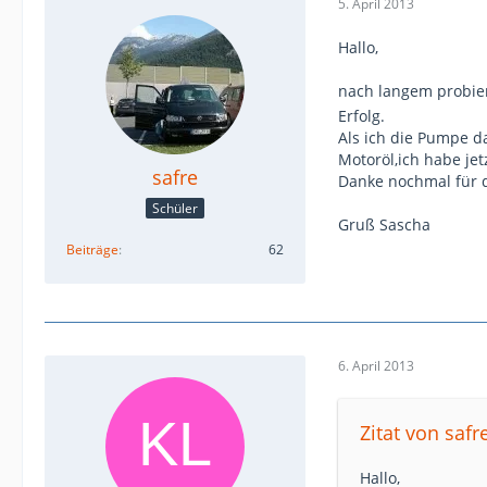
5. April 2013
Hallo,
nach langem probie
Erfolg.
Als ich die Pumpe 
Motoröl,ich habe j
safre
Danke nochmal für d
Schüler
Gruß Sascha
Beiträge
62
6. April 2013
Zitat von safr
Hallo,