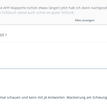
ine AHY klapperte (schon etwas länger) jetzt hab ich dann nachge
m Schlauch stand auch schon en guter Schluck.
 gute Stück reinigen aber ich bekomme die unter der beiden Haltem
Alles anzeigen
ht das Problem auch Arbeitsraum habe ich mir noch zusätzlich gesc
 OT ?
Kniff oder Tip wie ich diese Mutter lösen kann???? Die oberste geh
pfinden dürfte die untere sooooooo fest nicht dadrauf sitzen.
t,ja ich dreh in die richtige Richtung
hmal schauen und kann mit JA Antworten. Mackierung am Schwungr