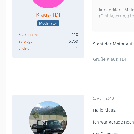
kurz erklärt. Me
Klaus-TDI
(Ölablagerung) i
Nun will ich das
Moderator
:angry:
Werkzeug ist nic
Reaktionen
118
zu wollen!!!!
Beiträge
5.753
Steht der Motor auf
Bilder
1
Hat jemand einen 
aber für mein Em
Grüße Klaus-TDI
Bevor jemand Frag
Gruß Sascha
5. April 2013
Hallo Klaus,
ich war gerade noc
Gruß Sascha