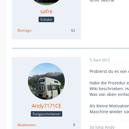
safre
Schüler
Beiträge
62
5. April 2013
Probierst du es von
Habe die Prozedur e
Wiki beschrieben. H
Was von oben einfac
Andy7171CE
Als kleine Motivati
Maschine wieder sowa
Fortgeschrittener
Reaktionen
9
So long Andy