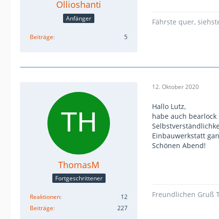
Ollioshanti
Anfänger
Fährste quer, siehs
Beiträge
5
12. Oktober 2020
Hallo Lutz,
habe auch bearlock 
Selbstverständlichke
Einbauwerkstatt ganz
Schönen Abend!
ThomasM
Fortgeschrittener
Freundlichen Gruß T
Reaktionen
12
Beiträge
227