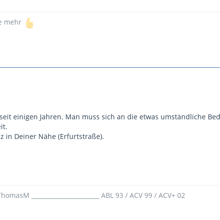
te mehr
seit einigen Jahren. Man muss sich an die etwas umständliche B
it.
 in Deiner Nähe (Erfurtstraße).
homasM _______________________ ABL 93 / ACV 99 / ACV+ 02