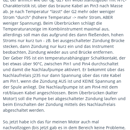
Charakteristik ist, über das braune Kabel an Pin3 nach Masse
ab. Je nach Temperatur "lässt" der G2 mehr oder weniger
Strom "durch" (höhere Temperatur -> mehr Strom, ABER
weniger Spannung). Beim Überbrücken schlägt die
Temperaturanzeige im Kombiinstrument maximal aus,
allerdings soll man das aufgrund des dann fließenden, hohen
Stroms nur kurz tun - zB. bei ausgeschalteter Zündung Brücke
stecken, dann Zündung nur kurz ein und das Instrument
beobachten, Zündung wieder aus und Brücke entfernen.
Der Geber F95 ist ein temperaturabhängiger Schaltkontakt, der
bei etwas über 90°C, zwischen Pin1 und Pin4 durchschaltet
und damit die Nachlaufpumpe aktiviert. Er bekommt über das
Nachlaufrelais J235 nur dann Spannung über das rote Kabel
am Pin1, wenn die Zündung AUS ist und KEINE Spannung an
der Spule anliegt. Die Nachlaufpumpe ist am Pin4 mit dem
rot/blauen Kabel angeschlossen. Beim Überbrücken (kalter
Motor!) soll die Pumpe bei abgeschalteter Zündung laufen und
beim Einschalten der Zündung mittels des Nachlaufrelais
abgeschaltet werden.
So, jetzt habe ich das für meinen Motor auch mal
nachvollzogen (bis jetzt gab es in dem Bereich keine Probleme,