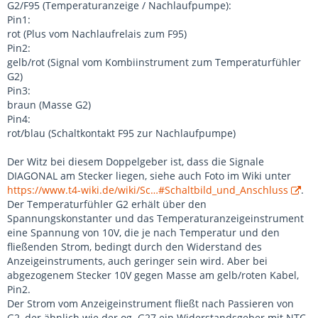
G2/F95 (Temperaturanzeige / Nachlaufpumpe):
Pin1:
rot (Plus vom Nachlaufrelais zum F95)
Pin2:
gelb/rot (Signal vom Kombiinstrument zum Temperaturfühler
G2)
Pin3:
braun (Masse G2)
Pin4:
rot/blau (Schaltkontakt F95 zur Nachlaufpumpe)
Der Witz bei diesem Doppelgeber ist, dass die Signale
DIAGONAL am Stecker liegen, siehe auch Foto im Wiki unter
https://www.t4-wiki.de/wiki/Sc…#Schaltbild_und_Anschluss
.
Der Temperaturfühler G2 erhält über den
Spannungskonstanter und das Temperaturanzeigeinstrument
eine Spannung von 10V, die je nach Temperatur und den
fließenden Strom, bedingt durch den Widerstand des
Anzeigeinstruments, auch geringer sein wird. Aber bei
abgezogenem Stecker 10V gegen Masse am gelb/roten Kabel,
Pin2.
Der Strom vom Anzeigeinstrument fließt nach Passieren von
G2, der ähnlich wie der og. G27 ein Widerstandsgeber mit NTC-