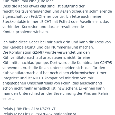
Kühlmittel mal eine gute Idee.
Dass die Kabel etwas ölig sind, ist aufgrund der
feuchtigkeitsverdrängenden und gegen Scheuern schmierende
Eigenschaft von Fett/Öl eher positiv. Ich fette auch meine
Steckkontakte immer LEICHT mit Polfett oder Vaseline ein, das
verhindert Korrosion und daraus resultierende
Kontaktprobleme wirksam.
Ich habe diese Geber bei mir auch drin und kann dir Fotos von
der Kabelbelegung und der Nummerierung machen.
Die Kombination G2/F87 wurde verwendet um den
Kühlventilatornachlauf anzusteuern, nicht für eine
Kühlmittelnachlaufpumpe. Dort wurde die Kombination G2/F95
verwendet. Auch die Relais unterscheiden sich, das für den
Kühlventilatornachlauf hat noch einen elektronischen Timer
integriert und ist NICHT kompatibel mit dem von mir
angegebenen Umschaltrelais von Pollin (das anscheinend
schon nicht mehr erhältlich ist inzwischen). Erkennen kann
man den Unterschied an der Bezeichnung der Pins am Relais
selbst:
Relais J138: Pins A1/A1/87/31/T
Relais J235: Pins 85/86/30/(87 optional)/87a