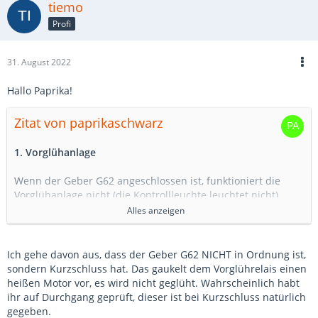
tiemo
Profi
31. August 2022
Hallo Paprika!
Zitat von paprikaschwarz
1. Vorglühanlage
Wenn der Geber G62 angeschlossen ist, funktioniert die
Vorglühanlage nicht (die Kontrollleuchte leuchtet nicht).
Wenn der Geber G62 nicht angeschlossen ist, funktioniert
Alles anzeigen
die Vorglühanlage (die Kontrollleuchte leuchtet).
Der Geber G62 ist in Ordnung. Strom liegt auch an.
Ich gehe davon aus, dass der Geber G62 NICHT in Ordnung ist,
sondern Kurzschluss hat. Das gaukelt dem Vorglührelais einen
heißen Motor vor, es wird nicht geglüht. Wahrscheinlich habt
ihr auf Durchgang geprüft, dieser ist bei Kurzschluss natürlich
gegeben.