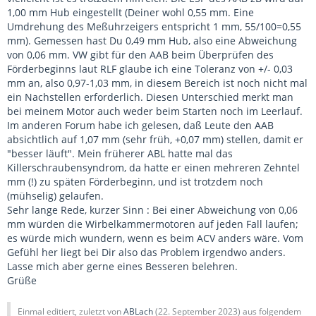
1,00 mm Hub eingestellt (Deiner wohl 0,55 mm. Eine
Umdrehung des Meßuhrzeigers entspricht 1 mm, 55/100=0,55
mm). Gemessen hast Du 0,49 mm Hub, also eine Abweichung
von 0,06 mm. VW gibt für den AAB beim Überprüfen des
Förderbeginns laut RLF glaube ich eine Toleranz von +/- 0,03
mm an, also 0,97-1,03 mm, in diesem Bereich ist noch nicht mal
ein Nachstellen erforderlich. Diesen Unterschied merkt man
bei meinem Motor auch weder beim Starten noch im Leerlauf.
Im anderen Forum habe ich gelesen, daß Leute den AAB
absichtlich auf 1,07 mm (sehr früh, +0,07 mm) stellen, damit er
"besser läuft". Mein früherer ABL hatte mal das
Killerschraubensyndrom, da hatte er einen mehreren Zehntel
mm (!) zu späten Förderbeginn, und ist trotzdem noch
(mühselig) gelaufen.
Sehr lange Rede, kurzer Sinn : Bei einer Abweichung von 0,06
mm würden die Wirbelkammermotoren auf jeden Fall laufen;
es würde mich wundern, wenn es beim ACV anders wäre. Vom
Gefühl her liegt bei Dir also das Problem irgendwo anders.
Lasse mich aber gerne eines Besseren belehren.
Grüße
Einmal editiert, zuletzt von
ABLach
(
22. September 2023
) aus folgendem