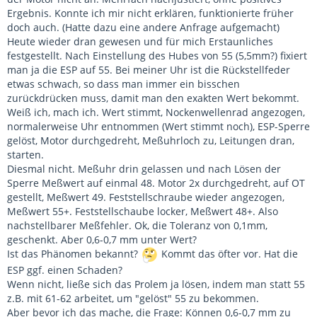
Ergebnis. Konnte ich mir nicht erklären, funktionierte früher
doch auch. (Hatte dazu eine andere Anfrage aufgemacht)
Heute wieder dran gewesen und für mich Erstaunliches
festgestellt. Nach Einstellung des Hubes von 55 (5,5mm?) fixiert
man ja die ESP auf 55. Bei meiner Uhr ist die Rückstellfeder
etwas schwach, so dass man immer ein bisschen
zurückdrücken muss, damit man den exakten Wert bekommt.
Weiß ich, mach ich. Wert stimmt, Nockenwellenrad angezogen,
normalerweise Uhr entnommen (Wert stimmt noch), ESP-Sperre
gelöst, Motor durchgedreht, Meßuhrloch zu, Leitungen dran,
starten.
Diesmal nicht. Meßuhr drin gelassen und nach Lösen der
Sperre Meßwert auf einmal 48. Motor 2x durchgedreht, auf OT
gestellt, Meßwert 49. Feststellschraube wieder angezogen,
Meßwert 55+. Feststellschaube locker, Meßwert 48+. Also
nachstellbarer Meßfehler. Ok, die Toleranz von 0,1mm,
geschenkt. Aber 0,6-0,7 mm unter Wert?
Ist das Phänomen bekannt?
Kommt das öfter vor. Hat die
ESP ggf. einen Schaden?
Wenn nicht, ließe sich das Prolem ja lösen, indem man statt 55
z.B. mit 61-62 arbeitet, um "gelöst" 55 zu bekommen.
Aber bevor ich das mache, die Frage: Können 0,6-0,7 mm zu