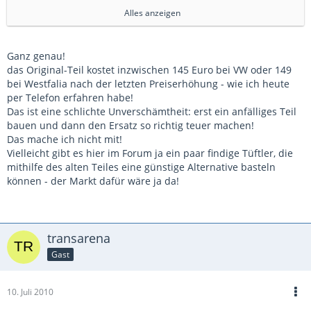
zuverlässlich sehen zu könne
Alles anzeigen
(oder auch einfach abschätzen zu können)wieviel ungefähr
noch im Tank ist
damit ich nicht "trocken fahre". Mein teures Originalteil
Ganz genau!
leistet es
das Original-Teil kostet inzwischen 145 Euro bei VW oder 149
jedenfalls nicht zuverlässlich!
bei Westfalia nach der letzten Preiserhöhung - wie ich heute
per Telefon erfahren habe!
Das ist eine schlichte Unverschämtheit: erst ein anfälliges Teil
bauen und dann den Ersatz so richtig teuer machen!
Das mache ich nicht mit!
Vielleicht gibt es hier im Forum ja ein paar findige Tüftler, die
mithilfe des alten Teiles eine günstige Alternative basteln
können - der Markt dafür wäre ja da!
transarena
Gast
10. Juli 2010