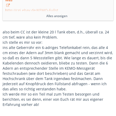
http://cgi.ebay.de/KEMO-Fullst…
teile&hash=item4a9f3bcac0
Alles anzeigen
Moin, moin !
also beim CC ist der kleine 20 l Tank eben, d.h., überall ca. 24
Beim KEMO Modul ist offenbar ein mehrpoliges Kabel
cm tief, wäre also kein Problem.
erforderlich, dass dann
ich stelle es mir so vor:
an den geeigneten Stellen im Tank positioniert werden
ins alte Geberrohr ein 6-adriges Telefonkabel rein, das alle 4
müsste, um die
cm eines der Adern auf 3mm blank gemacht und verzinnt wird,
einzelnen Füllstandspositionen zu definieren.
so daß es dann 5 Messstellen gibt. Wie lange es dauert, bis die
Kabelenden dennoch oxidieren, bliebe zu testen. Dann die 6
Beim meinem California Exclusive stelle ich mir das nicht
Adern an entsprechender Stelle im KEMO-Messgerät
gerade einfach
festschrauben (wie dort beschrieben) und das Gerät am
vor.
Hochschrank über dem Tank irgendwo festmachen. Dann
Der Inhalt verläuft wegen der ungleichmäßigen Tankform
jederzeit auf Knopfdruck den Füllstand abfragen - wenn ich
nicht linear, so
das alles so richtig verstanden habe.
dass das in eine ziemlich Fummelei ausarten würde.
Ich werde mir so ein Teil mal zum Testen besorgen und
berichten, es sei denn, einer von Euch rät mir aus eigener
Außerdem, wie bekommt man die Kabelenden an der
Erfahrung vorher ab!
Tankwand fest ? Man
müsste wohl auf das alte Geberrohr zurückgreifen und dort