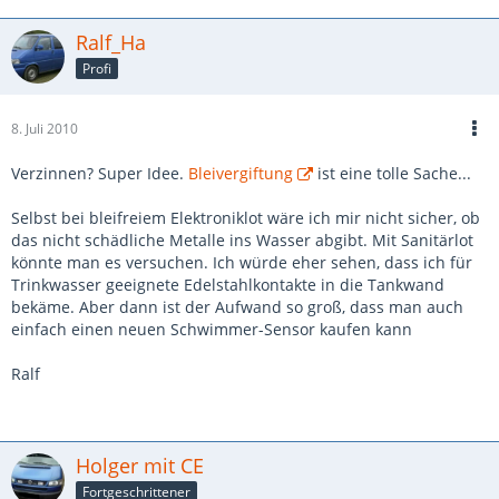
geeignete
Kontakte anbringen, was im dünnen Rohr nicht ganz einfach
Ralf_Ha
ist.
Profi
Alles in allem eine ziemliche Geduldsprobe.
8. Juli 2010
Der Vorteil wäre eine außerordentlich genaue
Füllstandsanzeige
Verzinnen? Super Idee.
Bleivergiftung
ist eine tolle Sache...
Grüße! Holger
Selbst bei bleifreiem Elektroniklot wäre ich mir nicht sicher, ob
das nicht schädliche Metalle ins Wasser abgibt. Mit Sanitärlot
könnte man es versuchen. Ich würde eher sehen, dass ich für
Trinkwasser geeignete Edelstahlkontakte in die Tankwand
bekäme. Aber dann ist der Aufwand so groß, dass man auch
einfach einen neuen Schwimmer-Sensor kaufen kann
Ralf
Holger mit CE
Fortgeschrittener