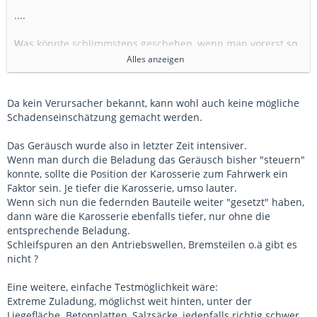
....
Was könnte schlimmstens geschehen, wenn man vorerst so
weiterfährt??? Das Geräusch ist ja nun schon seit 1,5 Jahren
Alles anzeigen
vorhanden, nur nicht so permanent und so laut wie jetzt!
Gruß
Da kein Verursacher bekannt, kann wohl auch keine mögliche
Schadenseinschätzung gemacht werden.
Franzrichard
Das Geräusch wurde also in letzter Zeit intensiver.
Wenn man durch die Beladung das Geräusch bisher "steuern"
konnte, sollte die Position der Karosserie zum Fahrwerk ein
Faktor sein. Je tiefer die Karosserie, umso lauter.
Wenn sich nun die federnden Bauteile weiter "gesetzt" haben,
dann wäre die Karosserie ebenfalls tiefer, nur ohne die
entsprechende Beladung.
Schleifspuren an den Antriebswellen, Bremsteilen o.ä gibt es
nicht ?
Eine weitere, einfache Testmöglichkeit wäre:
Extreme Zuladung, möglichst weit hinten, unter der
Liegefläche. Betonplatten, Salzsäcke, jedenfalls richtig schwer.