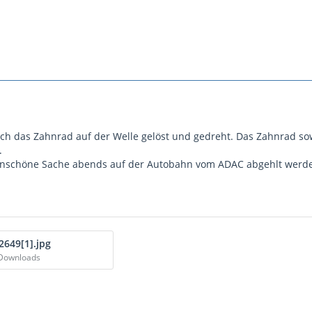
ich das Zahnrad auf der Welle gelöst und gedreht. Das Zahnrad s
.
e unschöne Sache abends auf der Autobahn vom ADAC abgehlt werd
649[1].jpg
 Downloads