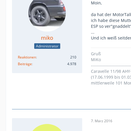
Moin,
da hat der MotorTalk
ich habe diese Mutt
ESP so ver"gnaddelt
...
miko
Und ich weiß seitde
Administrator
Gruß
Reaktionen
210
MiKo
Beiträge
4.978
---------------------------
Caravelle 11/98 AHY
(17.06.1999 bis 01.0
mittlerweile 101 Mo
7. März 2016