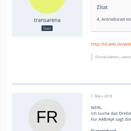
Zitat
transarena
4. Antriebsrad m
Gast
http://t4-wiki.de/w
Einmal editiert, zulet
7. März 2016
NEIN,
ich suche das Dreh
Für AAB/AJA sagt di
Franzrichard