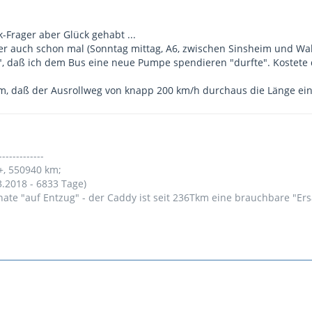
-Frager aber Glück gehabt ...
er auch schon mal (Sonntag mittag, A6, zwischen Sinsheim und Wall
", daß ich dem Bus eine neue Pumpe spendieren "durfte". Kostete
m, daß der Ausrollweg von knapp 200 km/h durchaus die Länge ei
-------------
+, 550940 km;
3.2018 - 6833 Tage)
nate "auf Entzug" - der Caddy ist seit 236Tkm eine brauchbare "Er