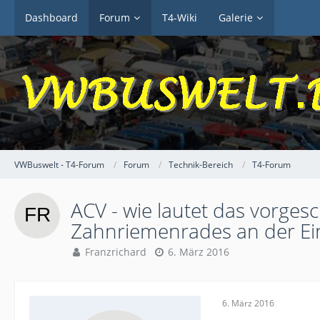
Dashboard
Forum
T4-Wiki
Galerie
VWBuswelt - T4-Forum
Forum
Technik-Bereich
T4-Forum
ACV - wie lautet das vorge
Zahnriemenrades an der E
Franzrichard
6. März 2016
6. März 2016