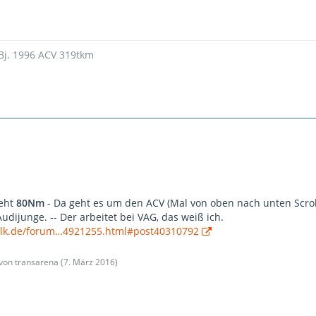
 Bj. 1996 ACV 319tkm
teht
80Nm
- Da geht es um den ACV (Mal von oben nach unten Scrol
Audijunge. -- Der arbeitet bei VAG, das weiß ich.
alk.de/forum…4921255.html#post40310792
 von transarena (
7. März 2016
)