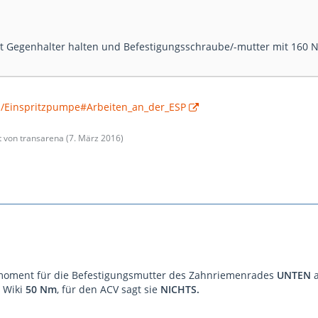
it Gegenhalter halten und Befestigungsschraube/-mutter mit 160 
iki/Einspritzpumpe#Arbeiten_an_der_ESP
zt von transarena (
7. März 2016
)
moment für die Befestigungsmutter des Zahnriemenrades
UNTEN
e Wiki
50 Nm
, für den ACV sagt sie
NICHTS.