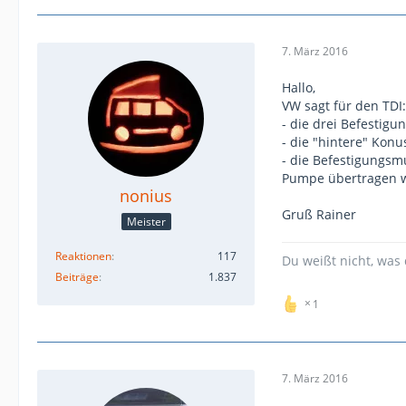
7. März 2016
Hallo,
VW sagt für den TDI:
- die drei Befestig
- die "hintere" Kon
- die Befestigungsm
Pumpe übertragen w
nonius
Gruß Rainer
Meister
Reaktionen
117
Du weißt nicht, was 
Beiträge
1.837
1
7. März 2016