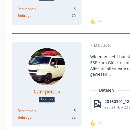
Reaktionen
5
Beiträge
75
1
7. März 2016
Wie man sieht hat s
ESP zum Glück nicht
Alles im allen ein
gewesen...
Dateien
Camper2.5
Schüler
20160301_182
295,21 kB – 22
Reaktionen
5
Beiträge
75
1