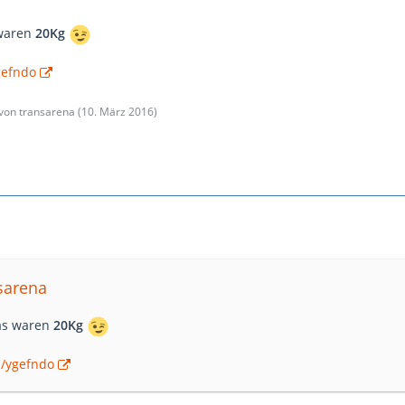
 waren
20Kg
gefndo
 von transarena (
10. März 2016
)
nsarena
as waren
20Kg
m/ygefndo