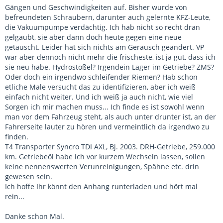
Gängen und Geschwindigkeiten auf. Bisher wurde von
befreundeten Schraubern, darunter auch gelernte KFZ-Leute,
die Vakuumpumpe verdächtig. Ich hab nicht so recht dran
gelgaubt, sie aber dann doch heute gegen eine neue
getauscht. Leider hat sich nichts am Geräusch geändert. VP
war aber dennoch nicht mehr die frischeste, ist ja gut, dass ich
sie neu habe. Hydrostößel? Irgendein Lager im Getriebe? ZMS?
Oder doch ein irgendwo schleifender Riemen? Hab schon
etliche Male versucht das zu identifizieren, aber ich weiß
einfach nicht weiter. Und ich weiß ja auch nicht, wie viel
Sorgen ich mir machen muss... Ich finde es ist sowohl wenn
man vor dem Fahrzeug steht, als auch unter drunter ist, an der
Fahrerseite lauter zu hören und vermeintlich da irgendwo zu
finden.
T4 Transporter Syncro TDI AXL, Bj. 2003. DRH-Getriebe, 259.000
km. Getriebeöl habe ich vor kurzem Wechseln lassen, sollen
keine nennenswerten Verunreinigungen, Spähne etc. drin
gewesen sein.
Ich hoffe Ihr könnt den Anhang runterladen und hört mal
rein...
Danke schon Mal.