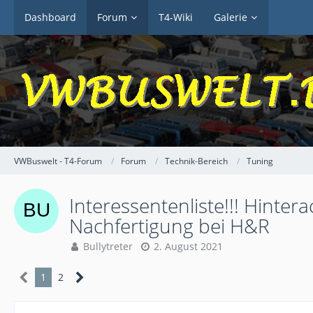
Dashboard
Forum
T4-Wiki
Galerie
VWBuswelt - T4-Forum
Forum
Technik-Bereich
Tuning
Interessentenliste!!! Hint
Nachfertigung bei H&R
Bullytreter
2. August 2021
1
2