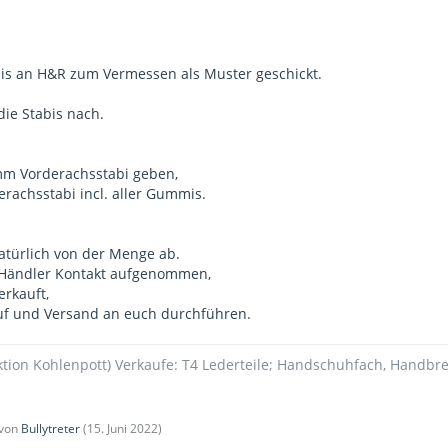
is an H&R zum Vermessen als Muster geschickt.
die Stabis nach.
mm Vorderachsstabi geben,
achsstabi incl. aller Gummis.
atürlich von der Menge ab.
 Händler Kontakt aufgenommen,
erkauft,
uf und Versand an euch durchführen.
ektion Kohlenpott) Verkaufe: T4 Lederteile; Handschuhfach, Handbre
 von
Bullytreter
(
15. Juni 2022
)