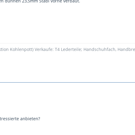
en dünnen 23,5mm Stabi vorne verbaut.
ektion Kohlenpott) Verkaufe: T4 Lederteile; Handschuhfach, Handbre
tressierte anbieten?