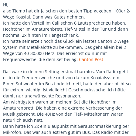
Hi,
also Tiemo hat dir ja schon den besten Tipp gegeben. 100er 2-
Wege Koaxial. Dann was Gutes nehmen.
Ich hatte den Vorteil im Cali schon 6 Lautsprecher zu haben.
Hochtöner im Amaturenbrett, Tief-Mittel in der Tür und dann
nochmal 2x hinten im Hängeschrank.
Ich hatte seinerzeit noch das Glück ein letztes Canton 2-Wege
System mit Metalkalotte zu bekommen. Das geht allein bei 2-
Wege von 40-30.000 Herz. Das erreichst du nur mit
Frequenzweiche, die dem Set beilag.
Canton Post
Das wäre in deinem Setting erstmal harmlos. Vom Radio geht
es in die Frequenzweiche und von da zum Koaxialsystem.
Einen Subwoofer im Bus finde ich nett, halte den aber nicht so
für extrem wichtig. Ist vielleicht Geschmackssache. Ich hätte
damit nur unerwünschte Resonanzen.
Am wichtigsten waren an meinem Set die Hochtöner im
Amaturenbrett. Die haben eine extreme Verbesserung der
Musik gebracht. Die 40Hz von den Tief- Mitteltönern waren
natürlich auch nett.
Dann hatte ich 2x ein Blaupunkt mit Geräuschmaskierung per
Mikrofon. Das war auch extrem gut im Bus. Das Radio mit der