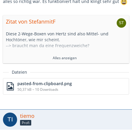
alles so richtig war. Es funktioniert halt und klingt sehr gut
Zitat von StefanmitF
Diese 2-Wege-Boxen von Hertz sind also Mittel- und
Hochtöner, wie mir scheint.
--> braucht man da eine Frequenzweiche?
Bei den Boxen ist eine Dabei. Diese hab ich in den Türen
Alles anzeigen
untergebracht. Das ist gut Platz und da findest schon was.
Von da aus dann auf beide Boxen aufgeteilt.
Dateien
https://www.amazon.de/Hertz-ES…ompo-
System/dp/B00HZJW8IQ
pasted-from-clipboard.png
Auf dem Bild bei Amazon siehst du die Weiche
50,37 kB – 10 Downloads
Ich glaube die Box ist eigentlich auch als Tieftöner gedacht.
Davon merkt man aber nichts.
--> wie hast Du die Hochtöner in die Türe gebaut? Könntest
tiemo
Du mir evtl. Fotos davon schicken?
Profi
Das waren so Kunststoffgehäuse dabei (schau mal das Bild