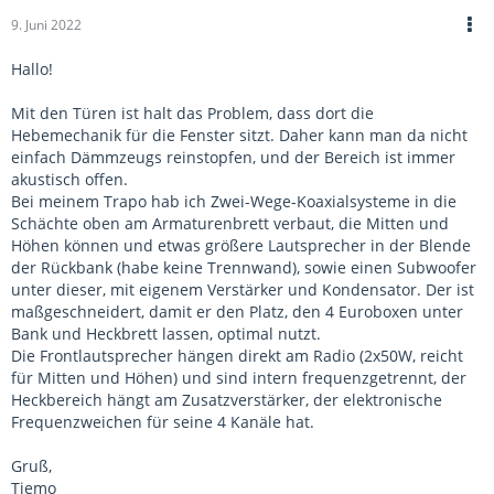
im Anhang an)
9. Juni 2022
Die hab ich dann direkt auf die Innenverkleidung der Türe
geschraubt.
Hallo!
TIPP: mach die Türe zu und schau dann wo die platzierst.
Ich hab nicht aufgefasst und dann konnte ich die Türe
Mit den Türen ist halt das Problem, dass dort die
nicht mehr schließen und musste es nochmal machen.
Hebemechanik für die Fenster sitzt. Daher kann man da nicht
Kann gerade leider kein Bild schicken mein Auto ist nicht
einfach Dämmzeugs reinstopfen, und der Bereich ist immer
bei mir.
akustisch offen.
Bei meinem Trapo hab ich Zwei-Wege-Koaxialsysteme in die
Wenn ich die Sache angehe, dann kommt auf jeden Fall
Schächte oben am Armaturenbrett verbaut, die Mitten und
dieser Subwoofer :-).
Höhen können und etwas größere Lautsprecher in der Blende
--> Der Subwoofer braucht aber eine Frequenzweiche, oder?
der Rückbank (habe keine Trennwand), sowie einen Subwoofer
unter dieser, mit eigenem Verstärker und Kondensator. Der ist
Ich hab keine Verbaut. Da gibt es mehrere
maßgeschneidert, damit er den Platz, den 4 Euroboxen unter
Anschlussmöglichkeiten die in der Anleitung gut
Bank und Heckbrett lassen, optimal nutzt.
beschrieben sind. Ich bin mir nicht mehr ganz sicher aber
Die Frontlautsprecher hängen direkt am Radio (2x50W, reicht
ich glaube ich habe am Radio einen Subwoofer Ausgang
für Mitten und Höhen) und sind intern frequenzgetrennt, der
und hab den da mit drauf gelegt. Informier dich lieber
Heckbereich hängt am Zusatzverstärker, der elektronische
nochmal ob du eine brauchst. Wie gesagt ich hab keine
Frequenzweichen für seine 4 Kanäle hat.
und auch keine Probleme so. Kommt vermutlich auch aufs
Radio an.
Gruß,
Tiemo
--> Braucht der Subwoofer eine separate