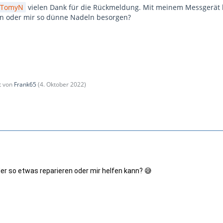
TomyN
vielen Dank für die Rückmeldung. Mit meinem Messgerät ko
 oder mir so dünne Nadeln besorgen?
zt von
Frank65
(
4. Oktober 2022
)
er so etwas reparieren oder mir helfen kann? 😅