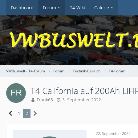
Dashboard
Forum
T4-Wiki
Galerie
VWBuswelt - T4-Forum
Forum
Technik-Bereich
T4-Forum
T4 California auf 200Ah LiF
Frank65
3. September 2022
1
2
22. September 2022