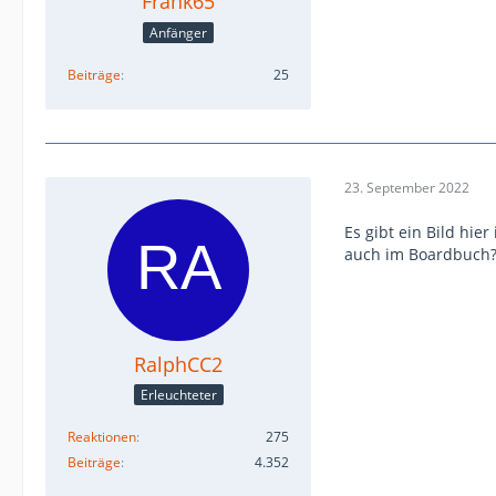
Frank65
Anfänger
Beiträge
25
23. September 2022
Es gibt ein Bild hie
auch im Boardbuch
RalphCC2
Erleuchteter
Reaktionen
275
Beiträge
4.352