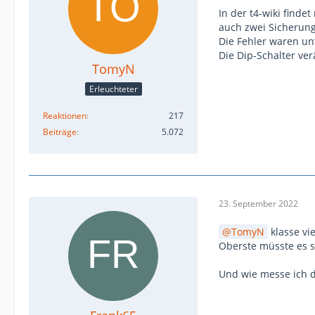
In der t4-wiki find
auch zwei Sicherung
Die Fehler waren unt
Die Dip-Schalter ve
TomyN
Erleuchteter
Reaktionen
217
Beiträge
5.072
23. September 2022
TomyN
klasse vi
Oberste müsste es se
Und wie messe ich d