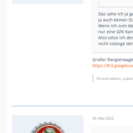
Das sehe ich ja g
ja auch keinen St
Wenn ich zum Abb
nur eine GFK Kar
Also setze ich d
nicht solange de
Großer Rangierwagen
https://lh3.googleu
Einmal editiert, zulet
29. Mai 2023