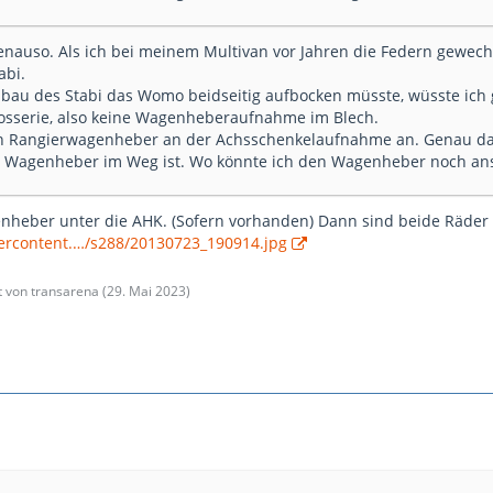
enauso. Als ich bei meinem Multivan vor Jahren die Federn gewechse
abi.
au des Stabi das Womo beidseitig aufbocken müsste, wüsste ich g
osserie, also keine Wagenheberaufnahme im Blech.
en Rangierwagenheber an der Achsschenkelaufnahme an. Genau da,
r Wagenheber im Weg ist. Wo könnte ich den Wagenheber noch an
heber unter die AHK. (Sofern vorhanden) Dann sind beide Räder 
sercontent.…/s288/20130723_190914.jpg
zt von transarena (
29. Mai 2023
)