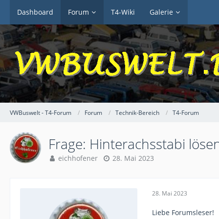
Dashboard
Forum
T4-Wiki
Galerie
VWBuswelt - T4-Forum
Forum
Technik-Bereich
T4-Forum
Frage: Hinterachsstabi löse
eichhofener
28. Mai 2023
28. Mai 2023
Liebe Forumsleser!