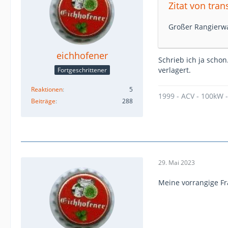
Zitat von tra
Großer Rangierwa
eichhofener
Schrieb ich ja scho
verlagert.
Fortgeschrittener
Reaktionen
5
1999 - ACV - 100kW 
Beiträge
288
29. Mai 2023
Meine vorrangige Fra