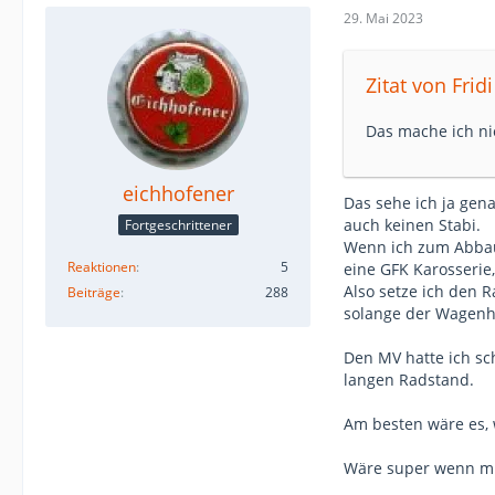
29. Mai 2023
Zitat von Fridi
Das mache ich ni
eichhofener
Das sehe ich ja gena
auch keinen Stabi.
Fortgeschrittener
Wenn ich zum Abbau 
Reaktionen
5
eine GFK Karosseri
Also setze ich den 
Beiträge
288
solange der Wagenh
Den MV hatte ich sc
langen Radstand.
Am besten wäre es, 
Wäre super wenn mi