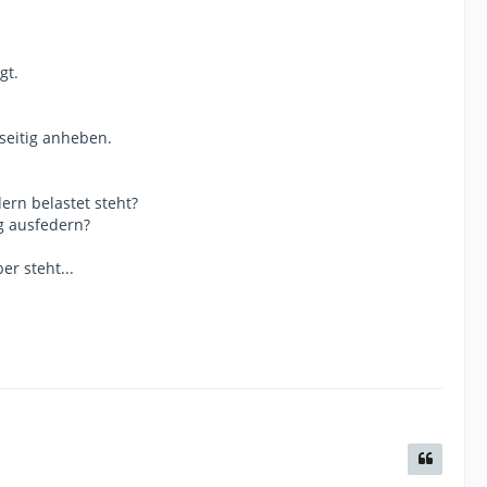
gt.
seitig anheben.
ern belastet steht?
g ausfedern?
r steht...