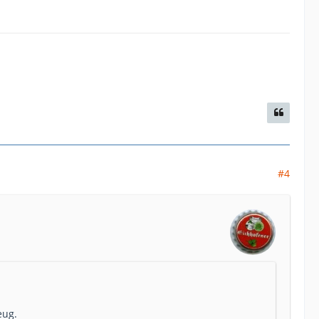
#4
eug.