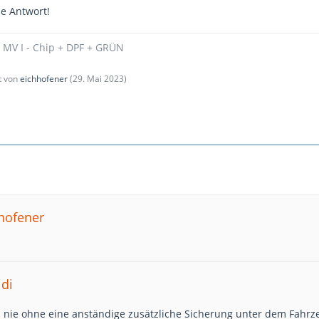
ne Antwort!
- MV I - Chip + DPF + GRÜN
zt von
eichhofener
(
29. Mai 2023
)
hhofener
idi
 nie ohne eine anständige zusätzliche Sicherung unter dem Fahrz