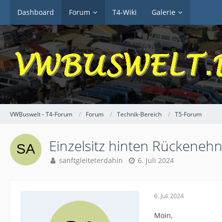
Dashboard
Forum
T4-Wiki
Galerie
VWBuswelt - T4-Forum
Forum
Technik-Bereich
T5-Forum
Einzelsitz hinten Rückeneh
sanftgleiteterdahin
6. Juli 2024
6. Juli 2024
Moin,