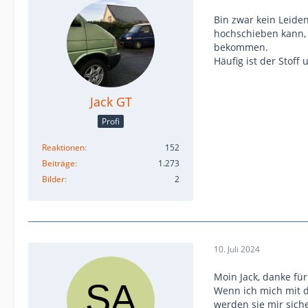
Bin zwar kein Leide
hochschieben kann, 
bekommen.
Häufig ist der Stof
Jack GT
Profi
Reaktionen
152
Beiträge
1.273
Bilder
2
10. Juli 2024
Moin Jack, danke fü
Wenn ich mich mit 
werden sie mir sich