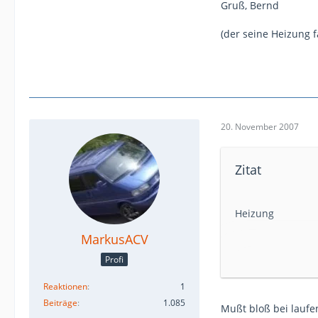
Gruß, Bernd
Gruß Markus
(der seine Heizung 
20. November 2007
Zitat
Heizung
MarkusACV
Hallo,
Profi
bei dem Symtom i
Kannst ja mal be
Reaktionen
1
abschaltet.
Beiträge
1.085
Mußt bloß bei laufe
Gruß, Bernd