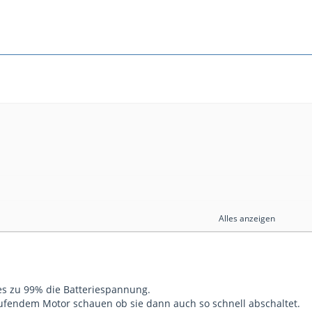
Alles anzeigen
 lieber wieder schnell Diesel
nst ja mal die Spannung an der zweiten Batterie messen
s zu 99% die Batteriespannung.
ung läuft. Ich glaube bei um die 10Volt geht die Heizung
aufendem Motor schauen ob sie dann auch so schnell abschaltet.
en nur noch Innenraumüfter und Moduluhr.