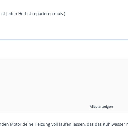
fast jeden Herbst reparieren muß.)
Alles anzeigen
s es zu 99% die Batteriespannung.
i laufendem Motor schauen ob sie dann auch so schnell
nden Motor deine Heizung voll laufen lassen, das das Kühlwasser 