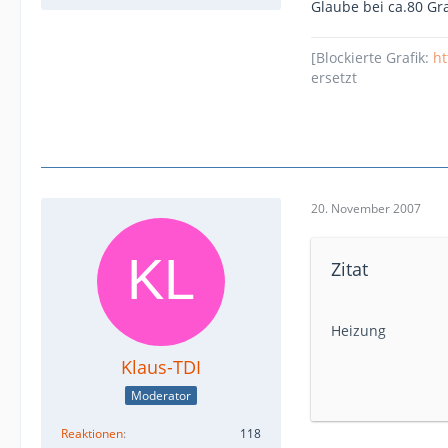
Glaube bei ca.80 Gr
(der seine Heizu
[Blockierte Grafik:
ht
ersetzt
20. November 2007
Zitat
Heizung
Klaus-TDI
Hallo,
Moderator
bei dem Symtom i
Kannst ja mal be
Reaktionen
118