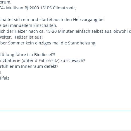
Forum.
 T4- Multivan BJ:2000 151PS Climatronic;
chaltet sich ein und startet auch den Heizvorgang bei
 bei manuellem Einschalten.
sich der Heizer nach ca. 15-20 Minuten einfach selbst aus, obwohl
eiter._ Heizer ist aus!
über Sommer kein einziges mal die Standheizung
füllung fahre ich Biodiesel?!
satzbatterie (unter d.Fahrersitz) zu schwach?
rfühler im Innenraum defekt?
!
Pfalz