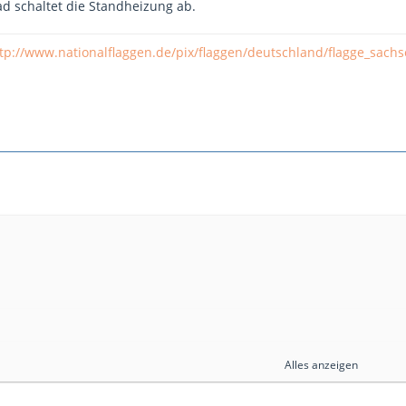
ad schaltet die Standheizung ab.
ng fast jeden Herbst reparieren muß.)
tp://www.nationalflaggen.de/pix/flaggen/deutschland/flagge_sachs
Alles anzeigen
s es zu 99% die Batteriespannung.
i laufendem Motor schauen ob sie dann auch so schnell