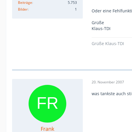
abschaltet.
Beiträge
5.753
Gruß, Bernd
Bilder
1
Oder eine Fehlfunk
(der seine Heizu
Grüße
Klaus-TDI
Grüße Klaus-TDI
20. November 2007
was tankste auch st
Frank