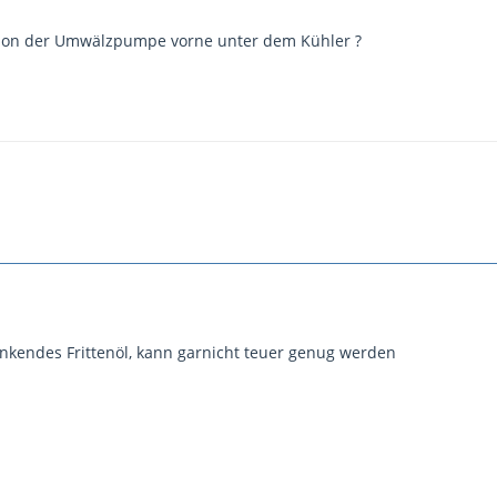
tion der Umwälzpumpe vorne unter dem Kühler ?
ng fast jeden Herbst reparieren muß.)
inkendes Frittenöl, kann garnicht teuer genug werden