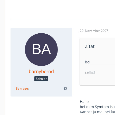
20. November 2007
Zitat
bei
barnybernd
selbst
Schüler
Hallo Georg,
Beiträge
85
als erstes: Tanke
Hallo,
zweitens: Du kan
bei dem Symtom is e
während die Heiz
Kannst ja mal bei l
aus und es lauf