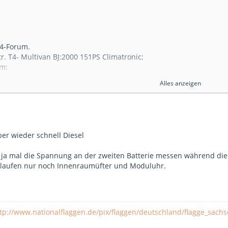
T4-Forum.
tr. T4- Multivan BJ:2000 151PS Climatronic;
em:
 schaltet sich ein und startet auch den Heizvorgang bei
Alles anzeigen
wie bei manuellem Einschalten.
et sich der Heizer nach ca. 15-20 Minuten einfach selbst
Programmierte Zeit 30 Minuten beträgt!
i weiter._ Heizer ist aus!
ch über Sommer kein einziges mal die Standheizung
eber wieder schnell Diesel
ankfüllung fahre ich Biodiesel?!
 ja mal die Spannung an der zweiten Batterie messen während die H
 Zusatzbatterie (unter d.Fahrersitz) zu schwach?
 laufen nur noch Innenraumüfter und Moduluhr.
turfühler im Innenraum defekt?
lfe!
er Pfalz
tp://www.nationalflaggen.de/pix/flaggen/deutschland/flagge_sachs