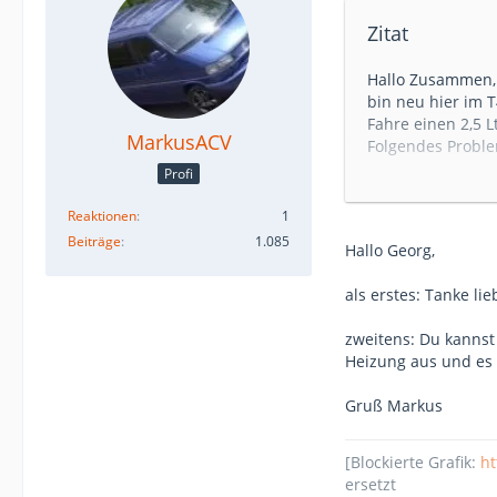
Zitat
Hallo Zusammen,
bin neu hier im 
Fahre einen 2,5 L
MarkusACV
Folgendes Probl
Mein Zusatzheizer
Profi
programmiertem 
Allerdings schalt
Reaktionen
1
aus, obwohl die 
Beiträge
1.085
Hallo Georg,
Die Uhr läuft dabe
Natürlich habe i
als erstes: Tanke li
eingeschaltet .
Seit der letzten T
zweitens: Du kannst
Vielleicht ist die
Heizung aus und es
Oder ein Tempera
Danke für Eure Hi
Gruß Markus
Viele Grüße aus d
Georg
[Blockierte Grafik:
ht
ersetzt