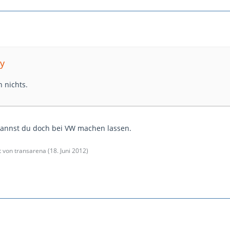
ry
 nichts.
kannst du doch bei VW machen lassen.
zt von transarena (
18. Juni 2012
)