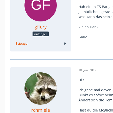
Hab einen T5 Bauja
gemütlichen geradea
Was kann das sein? 
gflury
Vielen Dank
Anfänger
Gaudi
Beiträge
9
18. Juni 2012
Hi !
Ich gehe mal davon a
Blinkt es sofort bei
Ändert sich die Tem
rchmiele
Hast du die Möglich