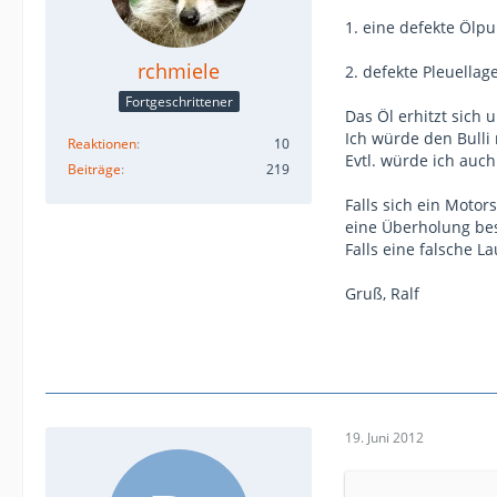
1. eine defekte Ölp
rchmiele
2. defekte Pleuellag
Fortgeschrittener
Das Öl erhitzt sich 
Ich würde den Bulli 
Reaktionen
10
Evtl. würde ich auch
Beiträge
219
Falls sich ein Moto
eine Überholung be
Falls eine falsche 
Gruß, Ralf
19. Juni 2012