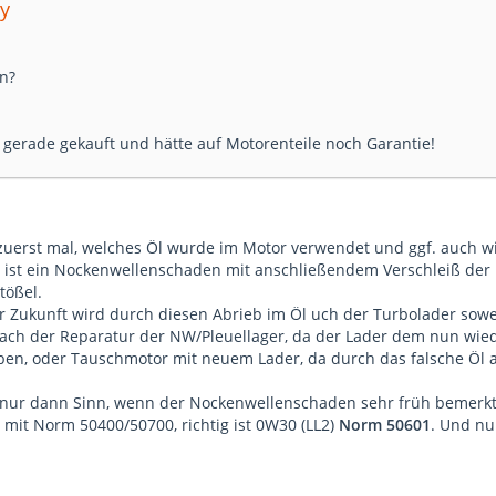
ry
n?
 gerade gekauft und hätte auf Motorenteile noch Garantie!
t zuerst mal, welches Öl wurde im Motor verwendet und ggf. auch w
 ist ein Nockenwellenschaden mit anschließendem Verschleiß der 
tößel.
 Zukunft wird durch diesen Abrieb im Öl uch der Turbolader sowei
nach der Reparatur der NW/Pleuellager, da der Lader dem nun wie
en, oder Tauschmotor mit neuem Lader, da durch das falsche Öl a
nur dann Sinn, wenn der Nockenwellenschaden sehr früh bemerkt 
) mit Norm 50400/50700, richtig ist 0W30 (LL2)
Norm 50601
. Und nu