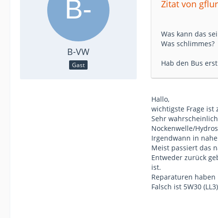
Zitat von gflu
Was kann das sei
Was schlimmes?
B-VW
Hab den Bus erst
Gast
Hallo,
wichtigste Frage is
Sehr wahrscheinlich
Nockenwelle/Hydros
Irgendwann in naher
Meist passiert das 
Entweder zurück geb
ist.
Reparaturen haben 
Falsch ist 5W30 (LL3