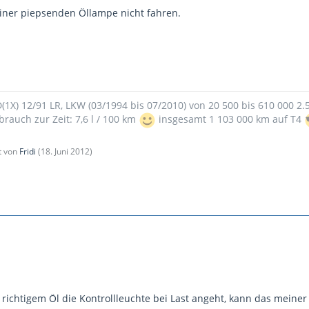
einer piepsenden Öllampe nicht fahren.
9D(1X) 12/91 LR, LKW (03/1994 bis 07/2010) von 20 500 bis 610 000 2
brauch zur Zeit: 7,6 l / 100 km
insgesamt 1 103 000 km auf T4
zt von
Fridi
(
18. Juni 2012
)
ichtigem Öl die Kontrollleuchte bei Last angeht, kann das mein