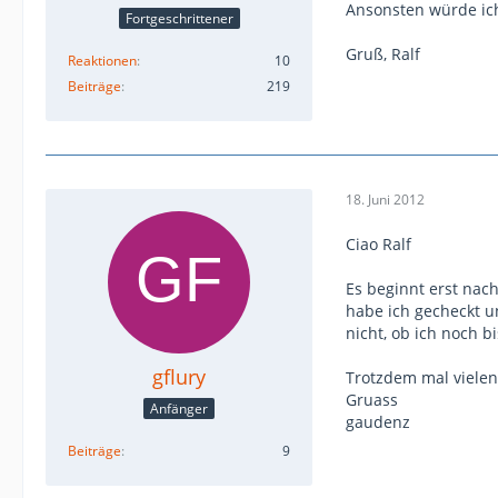
Ansonsten würde ich
Fortgeschrittener
Gruß, Ralf
Reaktionen
10
Beiträge
219
18. Juni 2012
Ciao Ralf
Es beginnt erst nac
habe ich gecheckt u
nicht, ob ich noch b
gflury
Trotzdem mal vielen
Gruass
Anfänger
gaudenz
Beiträge
9