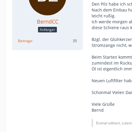
Den Pilz habe ich s
Nach dem Einbau hab
leicht rußig.
BerndCC
Ich werde morgen ab
diese Schiene raus
Anfänger
Bzgl. der Glühkerz
Beiträge
35
Stromzange nicht, 
Beim Starten kommt 
zumindest im Rücksp
Öl ist eigentlich i
Neuen Luftfilter hab
Schonmal Vielen Dan
Viele Grüße
Bernd
Einmal editiert, zulet