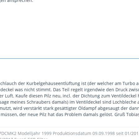
gen ansprechen.
Schlauch der Kurbelgehäuseentlüftung ist (der welcher am Turbo a
ldeckel was nicht stimmt. Das Teil regelt irgendwie den Druck z
r Luft. Kaufe diesen Pilz neu, incl. der Dichtung zum Ventildeckel
sage meines Schraubers damals) im Ventildeckel sind Lochbleche a
mutzt, wird verstärkt stark gesättigter Öldampf abgesaugt der da
müssen, der neue Pilz hat das Problem damals gelöst. Gruß Tobia
 7DCMK2 Modelljahr 1999 Produktionsdatum 09.09.1998 seit 01/20