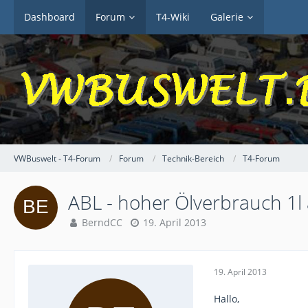
Dashboard
Forum
T4-Wiki
Galerie
VWBuswelt - T4-Forum
Forum
Technik-Bereich
T4-Forum
ABL - hoher Ölverbrauch 1l
BerndCC
19. April 2013
19. April 2013
Hallo,