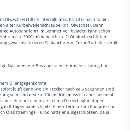
m Ölwechsel (10tkm Intervall) max. 0,5 Liter nach füllen.
en alter Kurbelwellenschraube) inc. Ölwechsel. Dann
 lange Autobahnfahrt im Sommer voll beladen kann schon
fahren (ca. 3000km) habe ich ca. 2l Öl hinein schütten
ng gewechselt, deren Schlauche zum Turbo/Luftfilter verölt
 liegt. Nachdem der Bus aber seine normale Leistung hat
 einem Öl entgegenkommt.
t sofort läuft dann wie ein Trecker nach ca 5 Sekunden sind
nung sein sind erst ca. 10tkm drin, muss ich aber nochmal
 aber eher auf einen verstellten Förderbeginn tippen.
g in 8 Tagen habe ich jetzt einen Termin zum Kompression
h Ölabstreifringe, Turbo hatte er ausgeschlossen, da ja