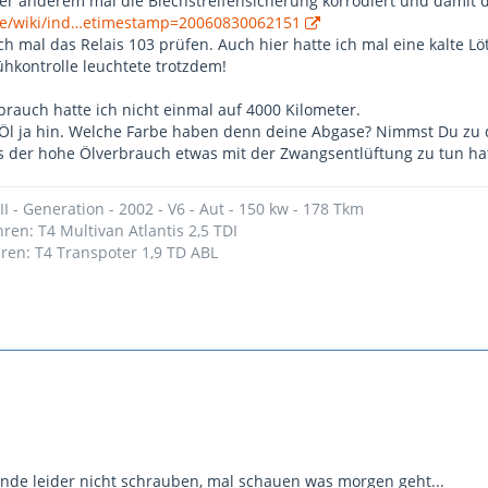
r anderem mal die Blechstreifensicherung korrodiert und damit d
.de/wiki/ind…etimestamp=20060830062151
ch mal das Relais 103 prüfen. Auch hier hatte ich mal eine kalte 
ühkontrolle leuchtete trotzdem!
brauch hatte ich nicht einmal auf 4000 Kilometer.
Öl ja hin. Welche Farbe haben denn deine Abgase? Nimmst Du zu 
ss der hohe Ölverbrauch etwas mit der Zwangsentlüftung zu tun ha
II - Generation - 2002 - V6 - Aut - 150 kw - 178 Tkm
hren: T4 Multivan Atlantis 2,5 TDI
hren: T4 Transpoter 1,9 TD ABL
de leider nicht schrauben, mal schauen was morgen geht...