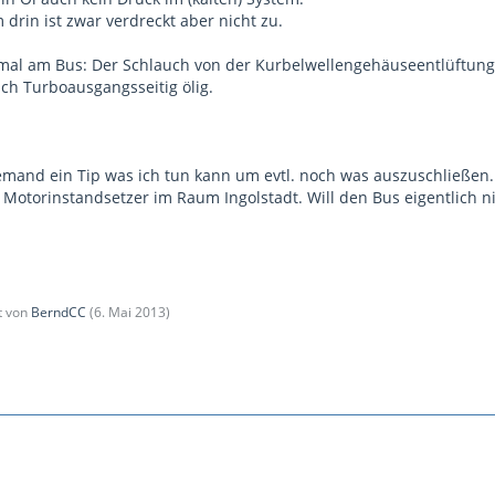
km drin ist zwar verdreckt aber nicht zu.
al am Bus: Der Schlauch von der Kurbelwellengehäuseentlüftung z
ch Turboausgangsseitig ölig.
jemand ein Tip was ich tun kann um evtl. noch was auszuschließen
otorinstandsetzer im Raum Ingolstadt. Will den Bus eigentlich nich
zt von
BerndCC
(
6. Mai 2013
)