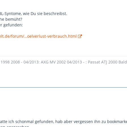
BL-Syntome, wie Du sie beschreibst.
che bemüht?
er gefunden:
lt.de/forum/…oelverlust-verbrauch.html
 1998 2008 - 04/2013: AXG MV 2002 04/2013 - : Passat ATJ 2000 Bal
tte ich schonmal gefunden, hab aber vergessen ihn zu bookmarken