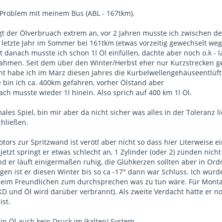
 Problem mit meinem Bus (ABL - 167tkm).
eigt der Ölverbruach extrem an, vor 2 Jahren musste ich zwischen de
etzte Jahr im Sommer bei 161tkm (etwas vorzeitig gewechselt weg
 danach musste ich schon 1l Öl einfüllen, dachte aber noch o.k -
 Rahmen. Seit dem über den Winter/Herbst eher nur Kurzstrecken ge
t habe ich im März diesen Jahres die Kurbelwellengehäuseentlüftu
 bin ich ca. 400km gefahren, vorher Ölstand aber
ach musste wieder 1l hinein. Also sprich auf 400 km 1l Öl.
les Spiel, bin mir aber da nicht sicher was alles in der Toleranz
hließen.
otors zur Spritzwand ist verötl aber nicht so dass hier Literweise
etzt springt er etwas schlecht an, 1 Zylinder (oder 2) zünden nich
nd er läuft einigermaßen ruhig, die Glühkerzen sollten aber in Ord
en ist er diesen Winter bis so ca -17° dann war Schluss. Ich würde
beim Freundlichen zum durchsprechen was zu tun wäre. Für Monta
D und Öl wird darüber verbrannt). Als zweite Verdacht hätte er noc
ist.
in Öl auch kein Druck im (kalten) System.