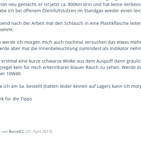
chon neu gemacht, er ist jetzt ca. 800km drin und hat keine Verbe
e ich bei offenem Öleinfüllstutzen im Standgas wieder einen le
end nach der Arbeit mal den Schlauch in eine Plastikflasche leite
 kommt.
en werde ich morgen mich auch nochmal versuchen das etwas meh
werde aber mal die Innenbeleuchtung zumindest als Indikator neh
erstmal eine kurze schwarze Wolke aus dem Auspuff dann gräuliche
iegel kein für mich erkennbarer blauer Rauch zu sehen. Werde d
mmer 10W40.
e ich am Sa. bestellt (hatten leider keinen auf Lager), kann ich mo
k für die Tipps
zt von
BerndCC
(
21. April 2013
)