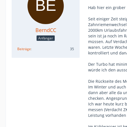
Hab hier ein grober
Seit einiger Zeit st
Zahnriemenwechsel l
BerndCC
2000km Urlaubsfahrt
sein ist ja noch im
Anfänger
müssen. Auf Verdach
waren. Letzte Woche
Beiträge
35
kontrolliert und dan
Der Turbo hat minima
würde ich den aussc
Die Rückseite des M
Im Winter und auch j
dann aber alle da u
checken. Angesprung
Ich war heute kurz 
messen (Verdacht ZK
Leistung vorhanden 
Im Kühlwasser ist ke