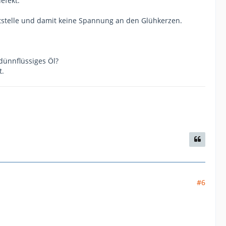
efekt.
Lötstelle und damit keine Spannung an den Glühkerzen.
dünnflüssiges Öl?
t.
#6