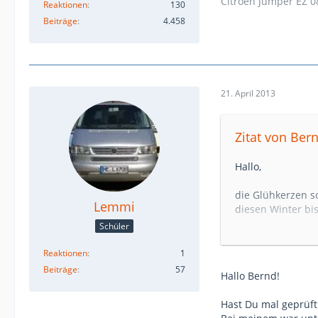
Citroen Jumper EZ 0
Reaktionen
130
Beiträge
4.458
21. April 2013
Zitat von Ber
Hallo,
die Glühkerzen s
Lemmi
diesen Winter bis
Schüler
Bernd
Reaktionen
1
Beiträge
57
Hallo Bernd!
Hast Du mal geprüf