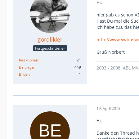
Hi,
hier gab es schon A
Hast Du mal die Su
Ich habe z.B. das hi
gordlikler
http://www.vwbuswe
Fortgeschrittener
Gruß Norbert
Reaktionen
21
Beiträge
449
2003 - 2008: ABL MV
Bilder
1
19. April 2013
Hi,
Danke den Thread ha