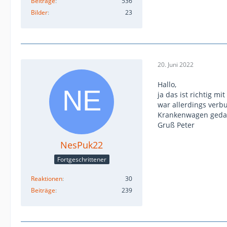
Beiträge
536
Bilder
23
20. Juni 2022
Hallo,
ja das ist richtig 
war allerdings verb
Krankenwagen gedac
Gruß Peter
NesPuk22
Fortgeschrittener
Reaktionen
30
Beiträge
239