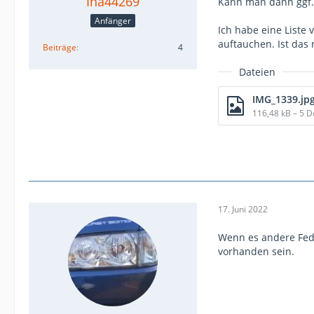
Ina44269
Kann man dann ggf.
Anfänger
Ich habe eine Liste
auftauchen. Ist das r
Beiträge
4
Dateien
IMG_1339.jp
116,48 kB – 5 
17. Juni 2022
Wenn es andere Fede
vorhanden sein.