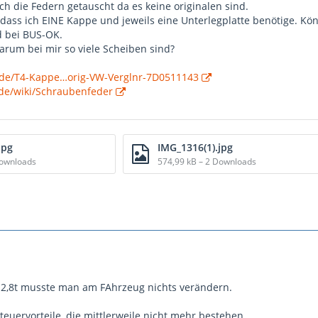
 die Federn getauscht da es keine originalen sind.
dass ich EINE Kappe und jeweils eine Unterlegplatte benötige. Könn
d bei BUS-OK.
arum bei mir so viele Scheiben sind?
.de/T4-Kappe…orig-VW-Verglnr-7D0511143
.de/wiki/Schraubenfeder
jpg
IMG_1316(1).jpg
Downloads
574,99 kB – 2 Downloads
 2,8t musste man am FAhrzeug nichts verändern.
euervorteile, die mittlerweile nicht mehr bestehen.