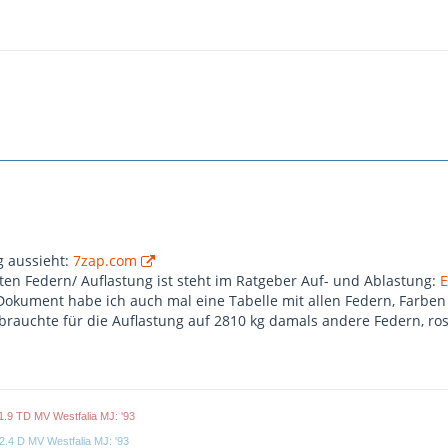
g aussieht:
7zap.com
kten Federn/ Auflastung ist steht im Ratgeber Auf- und Ablastung:
E
okument habe ich auch mal eine Tabelle mit allen Federn, Farben
brauchte für die Auflastung auf 2810 kg damals andere Federn, ros
1.9 TD MV Westfalia MJ: '93
2.4 D MV Westfalia MJ: '93