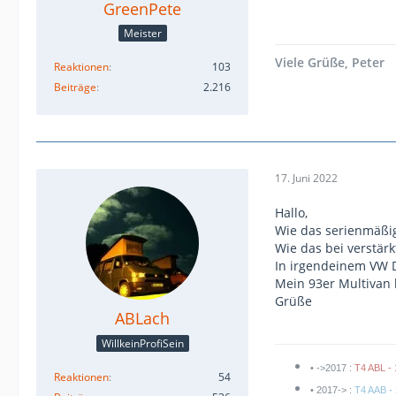
GreenPete
Meister
Viele Grüße, Peter
Reaktionen
103
Beiträge
2.216
17. Juni 2022
Hallo,
Wie das serienmäßi
Wie das bei verstär
In irgendeinem VW D
Mein 93er Multivan 
Grüße
ABLach
WillkeinProfiSein
• ->2017 :
T4 ABL - 
Reaktionen
54
• 2017-> :
T4 AAB - 