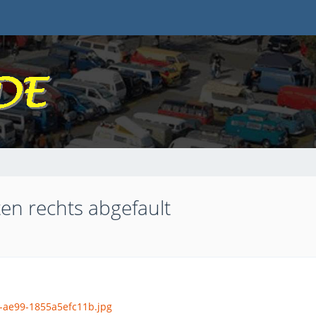
en rechts abgefault
-ae99-1855a5efc11b.jpg