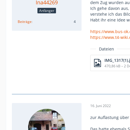
Ina44269
dem Zug wurden auch
Ich gehe davon aus, 
Anfänger
verstehe ich das Bil
Habt ihr eine Idee w
Beiträge
4
https://www.bus-ok
https://www.t4-wiki
Dateien
IMG_1317(1).
470,86 kB – 2 
16. Juni 2022
zur Auflastung über
Das hatte ehemals St