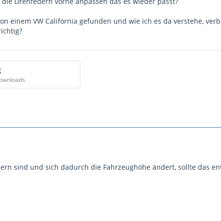
 die Drehfedern vorne anpassen das es wieder passt?
 von einem VW California gefunden und wie ich es da verstehe, ver
ichtig?
g
Downloads
rn sind und sich dadurch die Fahrzeughöhe ändert, sollte das en