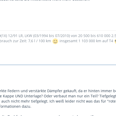
9D(1X) 12/91 LR, LKW (03/1994 bis 07/2010) von 20 500 bis 610 000 2
brauch zur Zeit: 7,6 l / 100 km
insgesamt 1 103 000 km auf T4
ärkte Federn und verstärkte Dämpfer gekauft, da er hinten immer be
e Kappe UND Unterlage? Oder verbaut man nur ein Teil? Tiefgelegt
 auch nicht mehr tiefgelegt. Ich weiß leider nicht was das für "ro
nformationen dazu.