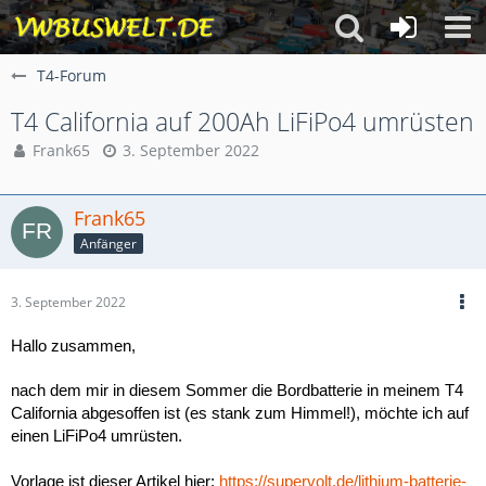
T4-Forum
T4 California auf 200Ah LiFiPo4 umrüsten
Frank65
3. September 2022
Frank65
Anfänger
3. September 2022
Hallo zusammen,
nach dem mir in diesem Sommer die Bordbatterie in meinem T4
California abgesoffen ist (es stank zum Himmel!), möchte ich auf
einen LiFiPo4 umrüsten.
Vorlage ist dieser Artikel hier:
https://supervolt.de/lithium-batterie-