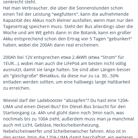
senkrecht steht.
Hat man Verbraucher, die über die Sonnenstunden schon
einen Teil der Leistung "wegfuttern", kann die aufnehmende
Kapazität des Akkus noch kleiner ausfallen, wenn man nur den
Tagesertrag speichern muss. Steht der Bus allerdings über die
Woche und am WE gehts dann in die Botanik, kann ein großer
Akku entsprechend schon den Ertrag von 5 Tagen "gebunkert"
haben, wobei die 200Ah dann real erscheinen.
200Ah bei 12V entsprechen etwa 2.4kWh (etwa "Strom" für
1EUR...), wobei man auch die LiFePo4 am besten nicht völlig
ausnutzt, damit sie lange halten. Sie sind aber Längen besser
als "gleichgroße" Bleiakkus, da diese nur zu ca. 30...50%
entladen werden sollten, um eine halbwegs lange Haltbarkeit
zu erreichen.
Wieviel darf der Ladebooster "abzapfen"? Du hast eine 120A-
LIMA und einen Diesel-Bus? Ein DIesel-Bus braucht für den
Startvorgang ca. 4Ah und glüht dann noch 3min nach, was
nochmals bis zu 100A zieht, außerdem muss man ja manchmal
auch mit Licht, Gebläse, Heckscheibenheizung,
Nebelscheinwerfer und Scheibenwischer fahren. Also ist in
den ersten 3min die 120A-LIMA damit beschäftigt, ein weiteres