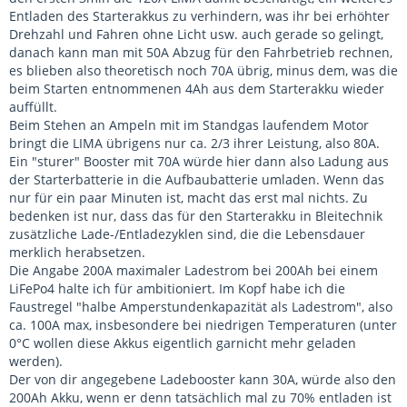
Entladen des Starterakkus zu verhindern, was ihr bei erhöhter
Drehzahl und Fahren ohne Licht usw. auch gerade so gelingt,
danach kann man mit 50A Abzug für den Fahrbetrieb rechnen,
es blieben also theoretisch noch 70A übrig, minus dem, was die
beim Starten entnommenen 4Ah aus dem Starterakku wieder
auffüllt.
Beim Stehen an Ampeln mit im Standgas laufendem Motor
bringt die LIMA übrigens nur ca. 2/3 ihrer Leistung, also 80A.
Ein "sturer" Booster mit 70A würde hier dann also Ladung aus
der Starterbatterie in die Aufbaubatterie umladen. Wenn das
nur für ein paar Minuten ist, macht das erst mal nichts. Zu
bedenken ist nur, dass das für den Starterakku in Bleitechnik
zusätzliche Lade-/Entladezyklen sind, die die Lebensdauer
merklich herabsetzen.
Die Angabe 200A maximaler Ladestrom bei 200Ah bei einem
LiFePo4 halte ich für ambitioniert. Im Kopf habe ich die
Faustregel "halbe Amperstundenkapazität als Ladestrom", also
ca. 100A max, insbesondere bei niedrigen Temperaturen (unter
0°C wollen diese Akkus eigentlich garnicht mehr geladen
werden).
Der von dir angegebene Ladebooster kann 30A, würde also den
200Ah Akku, wenn er denn tatsächlich mal zu 70% entladen ist