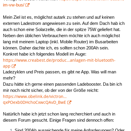
im-vw-bus/
Mein Ziel ist es, möglichst autark zu stehen und auf keinen
externen Ladestrom angewiesen zu sein. Auf dem Dach hab ich
auch schon eine Solarzelle, die in der spitze 75W geliefert hat.
Neben den üblichen Verbrauchern möchte ich auch möglichst
lang mit meinem Laptop (inkl. Mobile Router) im Busarbeiten
können. Daher dachte ich, es sollten schon 200Ah sein.
Konkret habe ich folgendes Modell im Auge:
https://www.creabest.de/produc…anlagen-mit-bluetooth-
app
Ladezyklen und Preis passen, es gibt ne App. Was will man
mehr?
Dazu hätte ich gerne einen passenden Ladebooster. Da bin ich
mir noch nicht sicher, ob der von der Größe reicht:
https://www.obelink.de/victron…
qxPOexb0DHchoCxwcQAvD_BwE
Natürlich habe ich jetzt schon lang recherchiert und auch in
diesem Forum gesucht.
Einige Fragen sind dennoch offen:
Sind 200Ah ausreichende für meine Anforderungen? Oder