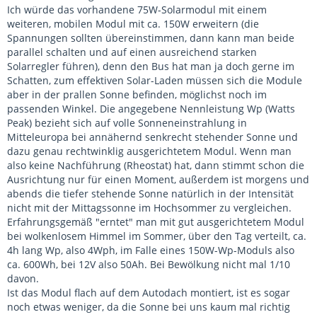
Ich würde das vorhandene 75W-Solarmodul mit einem
weiteren, mobilen Modul mit ca. 150W erweitern (die
Spannungen sollten übereinstimmen, dann kann man beide
parallel schalten und auf einen ausreichend starken
Solarregler führen), denn den Bus hat man ja doch gerne im
Schatten, zum effektiven Solar-Laden müssen sich die Module
aber in der prallen Sonne befinden, möglichst noch im
passenden Winkel. Die angegebene Nennleistung Wp (Watts
Peak) bezieht sich auf volle Sonneneinstrahlung in
Mitteleuropa bei annähernd senkrecht stehender Sonne und
dazu genau rechtwinklig ausgerichtetem Modul. Wenn man
also keine Nachführung (Rheostat) hat, dann stimmt schon die
Ausrichtung nur für einen Moment, außerdem ist morgens und
abends die tiefer stehende Sonne natürlich in der Intensität
nicht mit der Mittagssonne im Hochsommer zu vergleichen.
Erfahrungsgemäß "erntet" man mit gut ausgerichtetem Modul
bei wolkenlosem Himmel im Sommer, über den Tag verteilt, ca.
4h lang Wp, also 4Wph, im Falle eines 150W-Wp-Moduls also
ca. 600Wh, bei 12V also 50Ah. Bei Bewölkung nicht mal 1/10
davon.
Ist das Modul flach auf dem Autodach montiert, ist es sogar
noch etwas weniger, da die Sonne bei uns kaum mal richtig