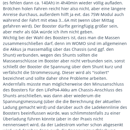
(es fehlen dann ca. 140Ah) in 4h40min wieder völlig aufladen.
Brötchen holen Fahren reicht hier also nicht, aber eine längere
Anreise durchaus, außerdem hilft ja evt. das 75W-Modul auch
während der Fahrt mit etwa 3...6A mit (wenn über Mittag
gefahren wird). Der Booster dürfte geringfügig größer sein,
aber mehr als 60A würde ich ihm nicht geben.
Wichtig bei der Wahl des Boosters ist, dass man die Massen
zusammenschließen darf, denn im WOMO sind im allgemeinen
die Akkus ja massemäßig über das Chassis (und ggf. den
Shunt) verbunden, wegen des Shunts sollten die
Masseanschlüsse im Booster aber nicht verbunden sein, sonst
schließt der Booster die Spannung über dem Shunt kurz und
verfälscht die Strommessung. Dieser wird als "isoliert"
bezeichnet und sollte daher ohne Probleme arbeiten.
Andernfalls müsste man möglicherweise den Minusanschluss
des Boosters für den LiFePo4-Akku am Chassis-Anschluss des
Shunts anschließen, was dann aber wiederum die
Spannungsmessung (über die die Berechnung der aktuellen
Ladung gemacht wird) und darüber auch die Ladekennlinie des
Boosters beeinflussen würde, was schlimmstenfalls zu einer
Überladung führen könnte (aber in der Praxis nicht
nennenswert wird, da der Ladestrom vorher schon abgesenkt