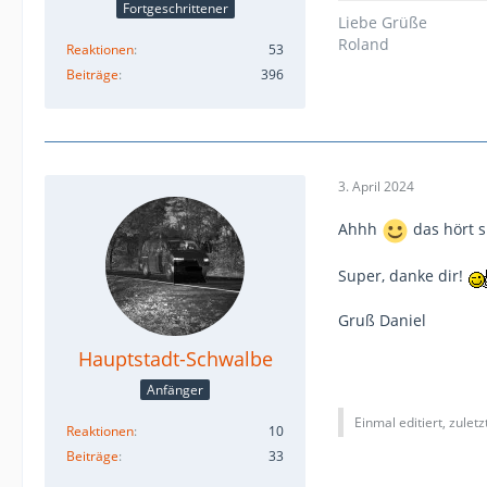
Fortgeschrittener
Liebe Grüße
Roland
Reaktionen
53
Beiträge
396
3. April 2024
Ahhh
das hört s
Super, danke dir!
Gruß Daniel
Hauptstadt-Schwalbe
Anfänger
Einmal editiert, zulet
Reaktionen
10
Beiträge
33