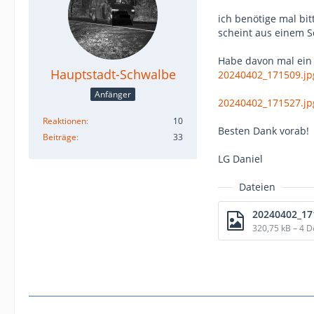
ich benötige mal bit
scheint aus einem S
Habe davon mal ein 
Hauptstadt-Schwalbe
20240402_171509.jp
Anfänger
20240402_171527.jp
Reaktionen
10
Besten Dank vorab!
Beiträge
33
LG Daniel
Dateien
20240402_17
320,75 kB – 4 