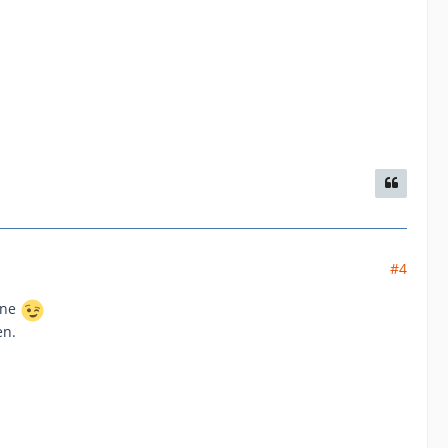
#4
nne
en.