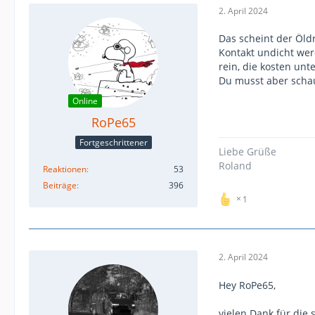
2. April 2024
Das scheint der Öld
Kontakt undicht wer
rein, die kosten unt
Du musst aber schau
Online
RoPe65
Fortgeschrittener
Liebe Grüße
Roland
Reaktionen
53
Beiträge
396
1
2. April 2024
Hey RoPe65,
vielen Dank für die 