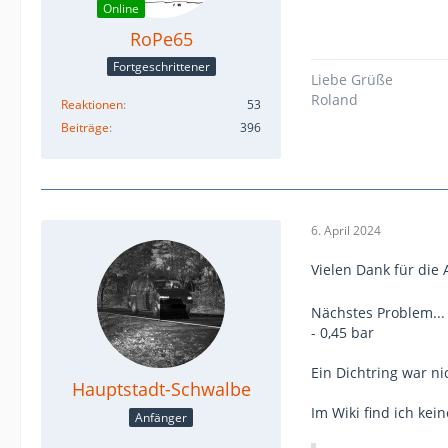
Online
RoPe65
Fortgeschrittener
Liebe Grüße
Roland
Reaktionen
53
Beiträge
396
6. April 2024
Vielen Dank für die
Nächstes Problem... 
- 0,45 bar
Ein Dichtring war ni
Hauptstadt-Schwalbe
Im Wiki find ich ke
Anfänger