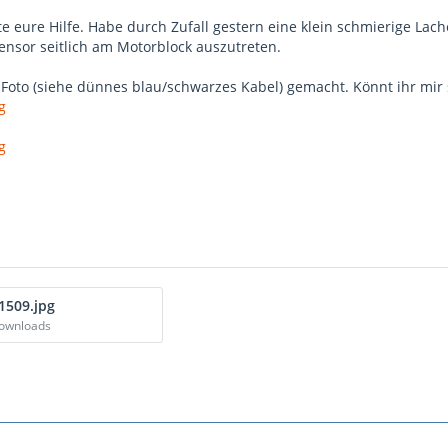
te eure Hilfe. Habe durch Zufall gestern eine klein schmierige Lac
ensor seitlich am Motorblock auszutreten.
Foto (siehe dünnes blau/schwarzes Kabel) gemacht. Könnt ihr mir s
g
g
1509.jpg
Downloads