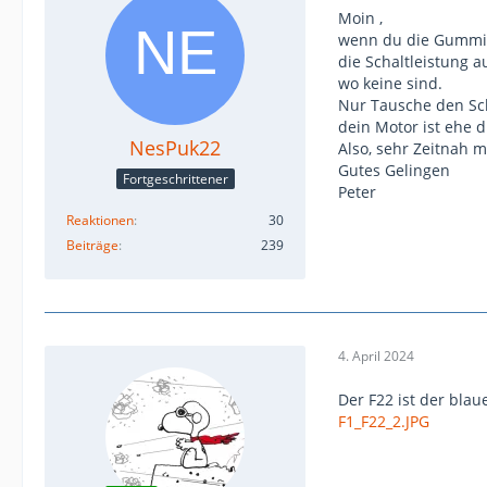
Moin ,
wenn du die Gummitül
die Schaltleistung 
wo keine sind.
Nur Tausche den Scha
dein Motor ist ehe d
NesPuk22
Also, sehr Zeitnah 
Gutes Gelingen
Fortgeschrittener
Peter
Reaktionen
30
Beiträge
239
4. April 2024
Der F22 ist der blau
F1_F22_2.JPG