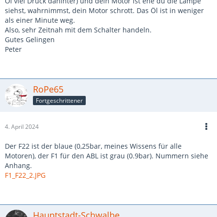
Öl viel Druck dahinter) und dein Motor ist ehe du die Lampe
siehst, wahrnimmst, dein Motor schrott. Das Öl ist in weniger
als einer Minute weg.
Also, sehr Zeitnah mit dem Schalter handeln.
Gutes Gelingen
Peter
RoPe65
Fortgeschrittener
4. April 2024
Der F22 ist der blaue (0,25bar, meines Wissens für alle
Motoren), der F1 für den ABL ist grau (0.9bar). Nummern siehe
Anhang.
F1_F22_2.JPG
Hauptstadt-Schwalbe