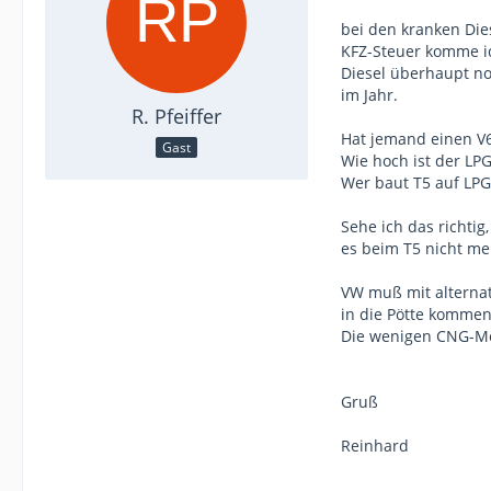
bei den kranken Die
KFZ-Steuer komme ic
Diesel überhaupt no
im Jahr.
R. Pfeiffer
Hat jemand einen V
Gast
Wie hoch ist der LP
Wer baut T5 auf LP
Sehe ich das richtig,
es beim T5 nicht me
VW muß mit alternat
in die Pötte kommen
Die wenigen CNG-Mod
Gruß
Reinhard