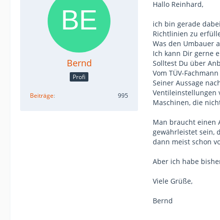
Hallo Reinhard,
ich bin gerade dabe
Richtlinien zu erfüll
Was den Umbauer an
Ich kann Dir gerne 
Bernd
Solltest Du über An
Vom TÜV-Fachmann b
Profi
Seiner Aussage nach
Ventileinstellungen
Beiträge
995
Maschinen, die nic
Man braucht einen A
gewährleistet sein, 
dann meist schon vo
Aber ich habe bish
Viele Grüße,
Bernd