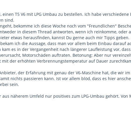
i, einen T5 V6 mit LPG Umbau zu bestellen. Ich habe verschieden
en sind.
geht, bekomme ich diese Woche noch vom "Freundlichen" Besche
entweder in diesem Thread antworten, wenn ich reinkomme, oder a
bieter etwas herausfinden, kannst Du gerne auch mir Tipps geben.
ekam ich die Aussage, dass man vor allem beim Einbau darauf ac
 kam es in der Vergangenheit nach längerer Laufleistung vor, das
 verursacht, Motorschäden auftraten. Betonung: Aber nur vereinzelt
ht mit der erhöhten Verbrennungstemperatur auf Dauer zurechtka
nbieter, der Erfahrung mit genau der V6-Maschine hat, die wir i
damit nichts passieren kann. Ist vor allem blöd, dass es hier ansc
rbei sein.
er aus näherem Umfeld nur positives zum LPG-Umbau gehört. Von 