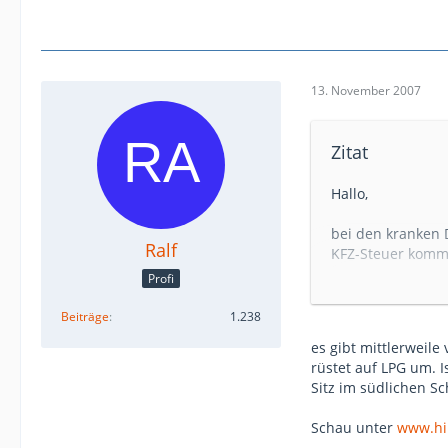
13. November 2007
Zitat
Hallo,
bei den kranken 
Ralf
KFZ-Steuer komme
Diesel überhaupt
Profi
im Jahr.
Beiträge
1.238
Hat jemand eine
es gibt mittlerweile
Wie hoch ist der
rüstet auf LPG um. 
Wer baut T5 auf
Sitz im südlichen Sc
Schau unter
www.hi