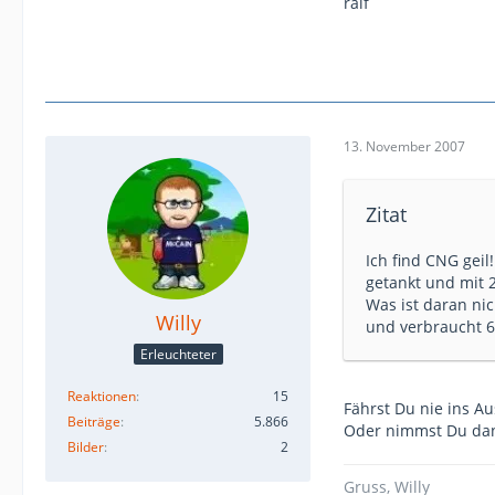
ralf
13. November 2007
Zitat
Ich find CNG gei
getankt und mit 
Was ist daran ni
Willy
und verbraucht 6
Erleuchteter
Reaktionen
15
Fährst Du nie ins A
Beiträge
5.866
Oder nimmst Du dan
Bilder
2
Gruss, Willy