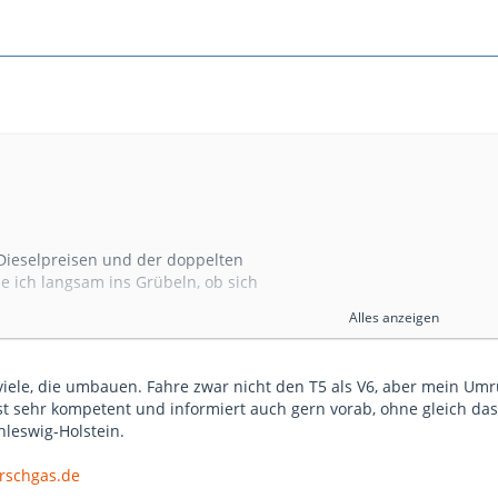
Dieselpreisen und der doppelten
 ich langsam ins Grübeln, ob sich
 noch lohnt bei 25000 - 30000 km
Alles anzeigen
n V6 3,2 mit LPG-Umbau?
 viele, die umbauen. Fahre zwar nicht den T5 als V6, aber mein Umr
 LPG-Verbrauch?
Ist sehr kompetent und informiert auch gern vorab, ohne gleich da
 LPG um?
hleswig-Holstein.
rschgas.de