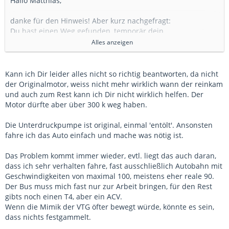
Hallo Matthias,
danke für den Hinweis! Aber kurz nachgefragt:
Du hast einen Weg gefunden, temporär dein
Notlaufproblem durch regelmäßige Pflege der VTG-Mimik zu
Alles anzeigen
beheben. Aber grundsätzlich kehrt das Problem immer
wieder zurück?
Ab welcher Laufleistung trat das Problem erstmalig auf?
Kann ich Dir leider alles nicht so richtig beantworten, da nicht
Laufleistung jetzt? Welches Pflegeinterwall hast du?
der Originalmotor, weiss nicht mehr wirklich wann der reinkam
Welche Laufleistung hat dein Turbo?
und auch zum Rest kann ich Dir nicht wirklich helfen. Der
Wie alt ist deine VP? Läuft die ohne die oft beschriebenen
Motor dürfte aber über 300 k weg haben.
Nebengeräusche, -Klakern vor allem hörbar bei niedrigen
Drehzahlen und niedrigen Motortemperaturen?
Die Unterdruckpumpe ist original, einmal 'entölt'. Ansonsten
fahre ich das Auto einfach und mache was nötig ist.
Gruß T4fix
Das Problem kommt immer wieder, evtl. liegt das auch daran,
dass ich sehr verhalten fahre, fast ausschließlich Autobahn mit
Geschwindigkeiten von maximal 100, meistens eher reale 90.
Der Bus muss mich fast nur zur Arbeit bringen, für den Rest
gibts noch einen T4, aber ein ACV.
Wenn die Mimik der VTG öfter bewegt würde, könnte es sein,
dass nichts festgammelt.