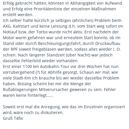
Erfolg gebracht hätten, könnten in Abhängigkeit von Aufwand
und Erfolg eine Prioritätenliste der einzelnen Maßnahmen
erstellt werden.
Ich selber hatte kürzlich ja selbiges (ähnliches) Problem beim
AXG. Kaltstart und keine Leistung d.h. vom Start weg sofort im
Notlauf bzw. der Torbo wurde nicht aktiv. Erst nachdem der
Motor warm gefahren war und erneutem Start konnte, ob im
Stand oder durch Beschleunigungsfahrt, durch Druckaufbau
der RPF soweit freigeblasen werden, sodass alles wieder i. O.
schien. Nach längerer Standzeit (über Nacht) war jedoch
dasselbe Fehlerbild wieder vorhanden.
Erst einer 1100 km Autobahn-Tour vor drei Wochen hat nun
vorrübergehend (?) für Abhilfe gesorgt. Schaun wir mal, wie
viele Stadt-Km ich brauche bis wir wieder dasselbe Problem
haben. Bislang scheint bei mir die Menge der
Rußablagerungen Mitverursacher gewesen zu sein. Fehler
waren keine hinterlegt……
Soweit erst mal die Anregung, wie das im Einzelnen organisiert
wird, wäre noch zu diskutieren.
Gruß T4fix