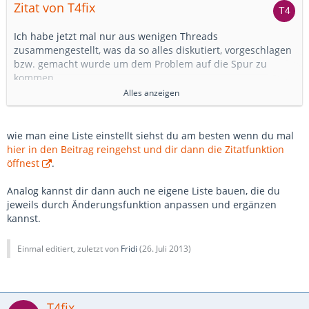
Zitat von T4fix
Gruß t4fix
Ich habe jetzt mal nur aus wenigen Threads
zusammengestellt, was da so alles diskutiert, vorgeschlagen
bzw. gemacht wurde um dem Problem auf die Spur zu
kommen.
Leider hat hier niemand berichtet, was die erfolgreiche
Alles anzeigen
Lösung war, obwohl es solche scheinbar gegeben hat.....
wie man eine Liste einstellt siehst du am besten wenn du mal
Die Liste ist also zunächst nur eine Sammlung und kein
hier in den Beitrag reingehst und dir dann die Zitatfunktion
Lösungskonzept.... das soll es ja werden. Vollstädig ist sie
öffnest
.
sicherlich auch noch nicht.
Leider weiß ich nicht, wie ich diese Liste evtl. zur weiteren
Analog kannst dir dann auch ne eigene Liste bauen, die du
Bearbeitung hier einstellen kann.
jeweils durch Änderungsfunktion anpassen und ergänzen
kannst.
Gruß t4fix
Einmal editiert, zuletzt von
Fridi
(
26. Juli 2013
)
T4fix