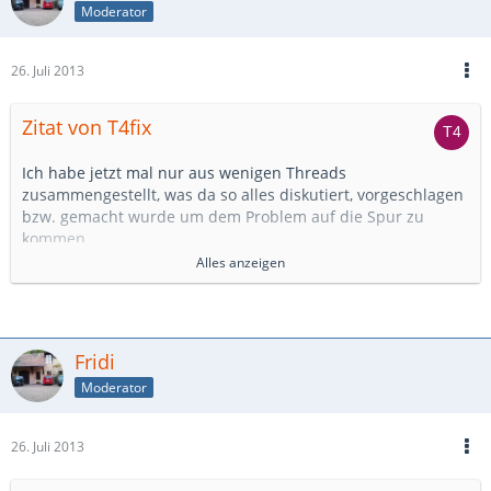
Moderator
26. Juli 2013
Zitat von T4fix
Ich habe jetzt mal nur aus wenigen Threads
zusammengestellt, was da so alles diskutiert, vorgeschlagen
bzw. gemacht wurde um dem Problem auf die Spur zu
kommen.
Leider hat hier niemand berichtet, was die erfolgreiche
Alles anzeigen
Lösung war, obwohl es solche scheinbar gegeben hat.....
1368_IMG_1631.JPG
Fridi
Moderator
Die Liste ist also zunächst nur eine Sammlung und kein
Lösungskonzept.... das soll es ja werden. Vollstädig ist sie
sicherlich auch noch nicht.
26. Juli 2013
Leider weiß ich nicht, wie ich diese Liste evtl. zur weiteren
Bearbeitung hier einstellen kann.