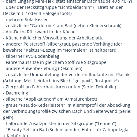
- beim Eingang Mini-Heki statt einfacher Dachhaube 40 x 40 (?)
- über der Hecksitzgruppe "Lichtbaldachin" (= Brett an der
Decke mit 2 oder 3 Halogenspots)
- mehrere Sofa-Kissen
- zusätzliche "Garderobe" am Bad (neben Kleiderschrank)
- Alu-Deko- Rückwand in der Küche
- Küche mit leicher Vorwölbung der Arbeitsplatte
- anderer Polstersoff (silbergrau), passende Vorhänge (der
bewährte "Kaktus"-Bezug im "Normalen" ist haltbarer!)
- silberner PVC-Bodenbelag
- Fahrerhaussitze in gleichem Stoff wie Sitzgruppe
- andere Außenbeklebung (Dekofolien)
- zusätzliche Ummantelung der vorderen Radläufe mit Plastik
(Achtung! Meist einfach ins Blech "gespaxt", Rostquelle!)
- Zierprofil an Fahrerhaustüren unten (Serie: Dekofolie)
- Dachreling
- silberne "Applikationen" am Armaturenbrett
- graue "Pseudo-Kederleisten" im Klemmprofil der Abdeckung
der Verbindungsprofile zwischen Dach und Seitenwand (Serie:
gelb)
- halbrunde Zusatzpolster in der Sitzgruppe ("Lehnen")
- "Beauty-Set" im Bad (Seifenspender, Halter für Zahnputzglas
+ Klobürste)