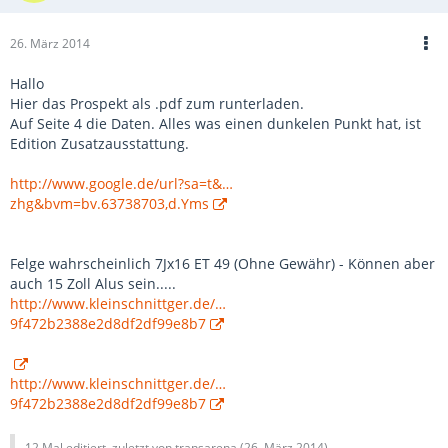
26. März 2014
Hallo
Hier das Prospekt als .pdf zum runterladen.
Auf Seite 4 die Daten. Alles was einen dunkelen Punkt hat, ist
Edition Zusatzausstattung.
http://www.google.de/url?sa=t&…
zhg&bvm=bv.63738703,d.Yms
Felge wahrscheinlich 7Jx16 ET 49 (Ohne Gewähr) - Können aber
auch 15 Zoll Alus sein.....
http://www.kleinschnittger.de/…
9f472b2388e2d8df2df99e8b7
http://www.kleinschnittger.de/…
9f472b2388e2d8df2df99e8b7
12 Mal editiert, zuletzt von transarena (
26. März 2014
)