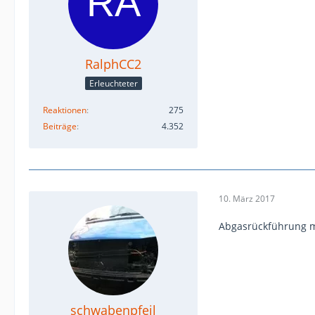
RalphCC2
Erleuchteter
Reaktionen
275
Beiträge
4.352
10. März 2017
Abgasrückführung ma
schwabenpfeil