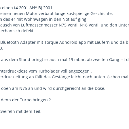
n einen t4 2001 AHY Bj 2001
e einen neuen Motor verbaut lange kostspielige Geschichte.
em das er mit Wohnwagen in den Notlauf ging.
Tausch von Luftmassenmesser N75 Ventil N18 Ventil und den Unter
echanisch defekt.
 Bluetooth Adapter mit Torque Adndroid app mit Läufern und da b
3.
aus dem Stand bringt er auch mal 19 mbar. ab zweiten Gang ist d
 Unterdruckdose vom Turbolader voll angezogen .
rdruckleitung ab fällt das Gestänge leicht nach unten. (schon mal d
t oben am N75 an und wird durchgereicht an die Dose..
 denn der Turbo bringen ?
weifeln mit dem Teil.