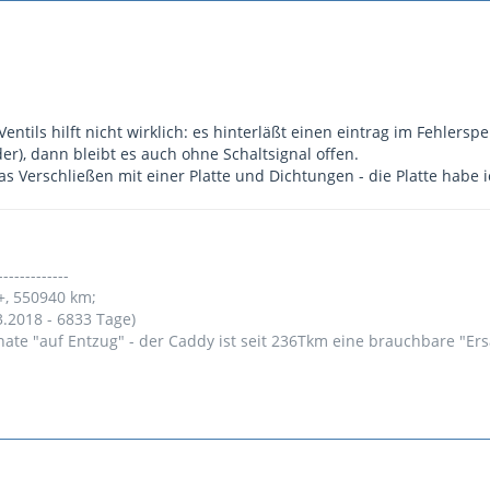
entils hilft nicht wirklich: es hinterläßt einen eintrag im Fehlers
er), dann bleibt es auch ohne Schaltsignal offen.
das Verschließen mit einer Platte und Dichtungen - die Platte habe ic
-------------
+, 550940 km;
3.2018 - 6833 Tage)
nate "auf Entzug" - der Caddy ist seit 236Tkm eine brauchbare "Er