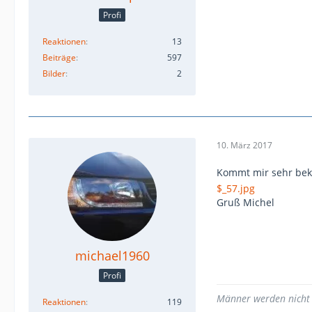
Profi
Reaktionen
13
Beiträge
597
Bilder
2
10. März 2017
Kommt mir sehr bek
$_57.jpg
Gruß Michel
michael1960
Profi
Männer werden nicht ä
Reaktionen
119