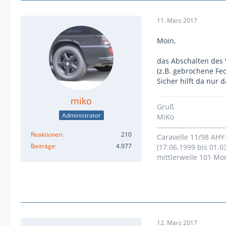
11. März 2017
Moin,
das Abschalten des V
(z.B. gebrochene Fed
Sicher hilft da nur 
miko
Gruß
Administrator
MiKo
---------------------------
Reaktionen
210
Caravelle 11/98 AHY
Beiträge
4.977
(17.06.1999 bis 01.0
mittlerweile 101 Mo
12. März 2017