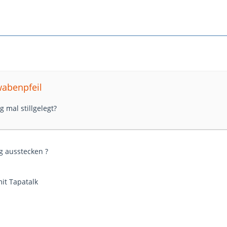
wabenpfeil
 mal stillgelegt?
g ausstecken ?
it Tapatalk