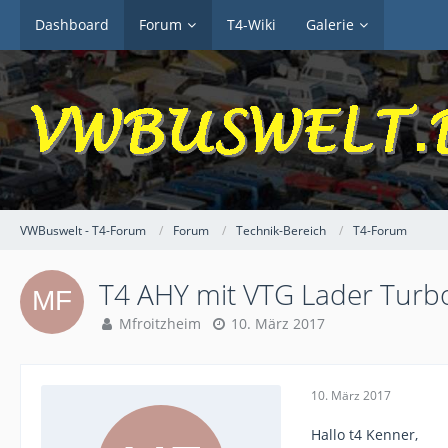
Dashboard
Forum
T4-Wiki
Galerie
VWBuswelt - T4-Forum
Forum
Technik-Bereich
T4-Forum
T4 AHY mit VTG Lader Turb
Mfroitzheim
10. März 2017
10. März 2017
Hallo t4 Kenner,