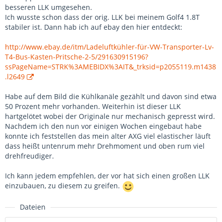
besseren LLK umgesehen.
Ich wusste schon dass der orig. LLK bei meinem Golf4 1.8T
stabiler ist. Dann hab ich auf ebay den hier entdeckt:
http://www.ebay.de/itm/Ladeluftkühler-für-VW-Transporter-Lv-
T4-Bus-Kasten-Pritsche-2-5/291630915196?
ssPageName=STRK%3AMEBIDX%3AIT&_trksid=p2055119.m1438
.l2649
Habe auf dem Bild die Kühlkanäle gezählt und davon sind etwa
50 Prozent mehr vorhanden. Weiterhin ist dieser LLK
hartgelötet wobei der Originale nur mechanisch gepresst wird.
Nachdem ich den nun vor einigen Wochen eingebaut habe
konnte ich feststellen das mein alter AXG viel elastischer läuft
dass heißt untenrum mehr Drehmoment und oben rum viel
drehfreudiger.
Ich kann jedem empfehlen, der vor hat sich einen großen LLK
einzubauen, zu diesem zu greifen.
Dateien