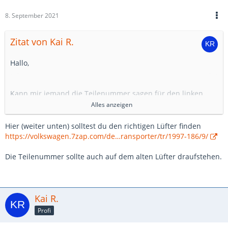
8. September 2021
Zitat von Kai R.
Hallo,
Kann mir jemand die Teilenummer sagen für den linken
Lüfter, ACV Bj 1997 mit Klima und AHK? Es scheint mehrere
Alles anzeigen
zu geben.
Hier (weiter unten) solltest du den richtigen Lüfter finden
Dankeschön!
https://volkswagen.7zap.com/de…ransporter/tr/1997-186/9/
Die Teilenummer sollte auch auf dem alten Lüfter draufstehen.
Kai R.
Profi