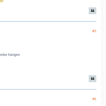
#5
heibe hängen
#6