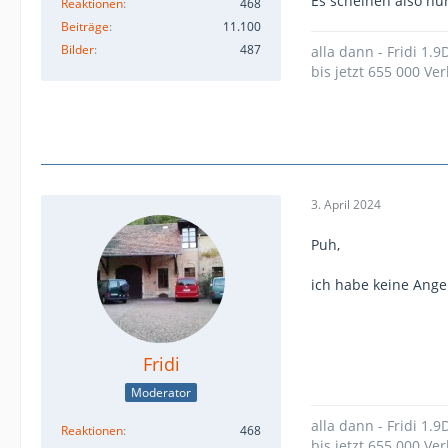
Es scheinen also nur
Reaktionen
468
Beiträge
11.100
Bilder
487
alla dann - Fridi 1.
bis jetzt 655 000 Ver
3. April 2024
Puh,
ich habe keine Ang
Fridi
Moderator
alla dann - Fridi 1.
Reaktionen
468
bis jetzt 655 000 Ver