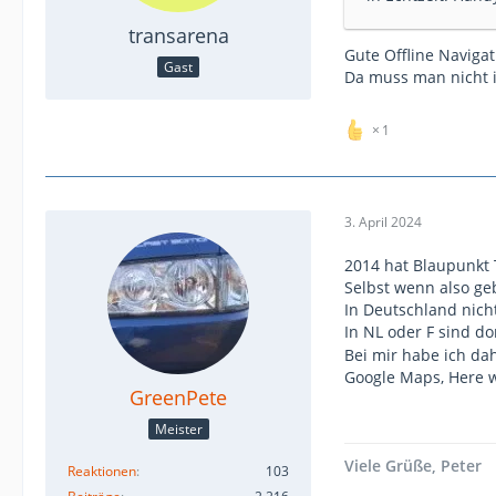
transarena
Gute Offline Navigat
Gast
Da muss man nicht i
1
3. April 2024
2014 hat Blaupunkt 
Selbst wenn also ge
In Deutschland nich
In NL oder F sind d
Bei mir habe ich da
Google Maps, Here 
GreenPete
Meister
Viele Grüße, Peter
Reaktionen
103