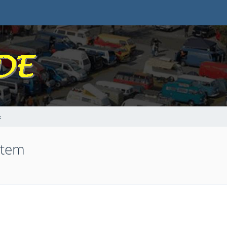
k
stem