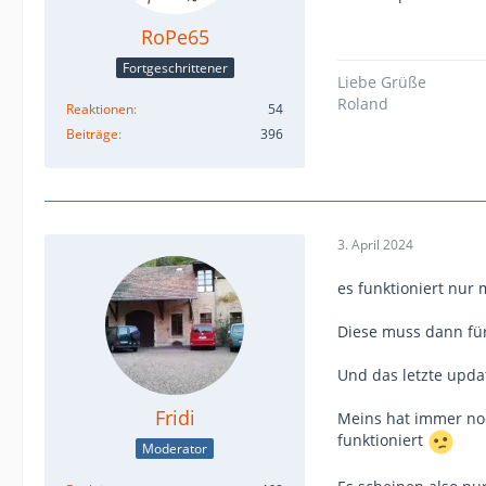
RoPe65
Fortgeschrittener
Liebe Grüße
Roland
Reaktionen
54
Beiträge
396
3. April 2024
es funktioniert nur
Diese muss dann fü
Und das letzte upda
Fridi
Meins hat immer noc
funktioniert
Moderator