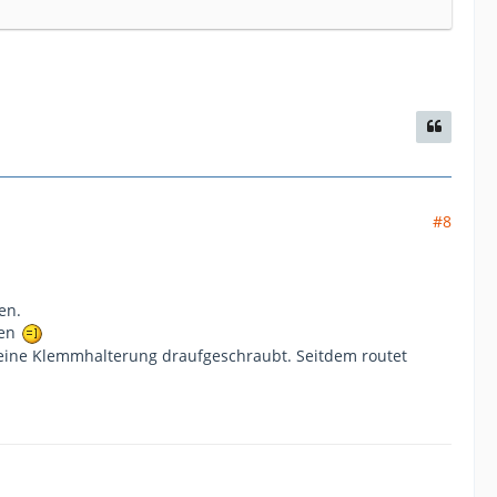
#8
en.
ten
t eine Klemmhalterung draufgeschraubt. Seitdem routet