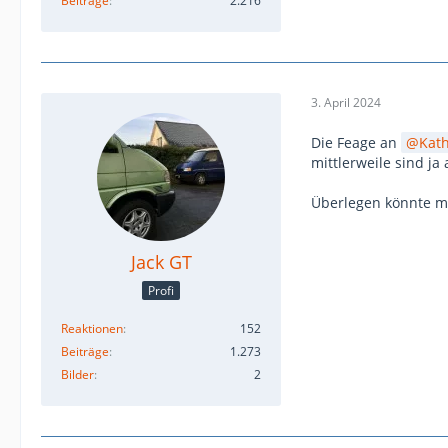
Beiträge
2.216
3. April 2024
Die Feage an
Kat
mittlerweile sind j
Überlegen könnte m
Jack GT
Profi
Reaktionen
152
Beiträge
1.273
Bilder
2