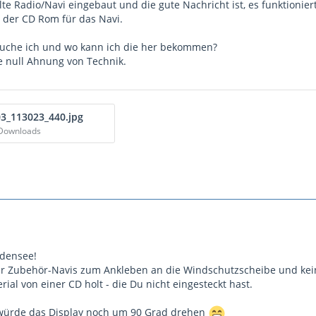
lte Radio/Navi eingebaut und die gute Nachricht ist, es funktioniert
h der CD Rom für das Navi.
uche ich und wo kann ich die her bekommen?
be null Ahnung von Technik.
3_113023_440.jpg
 Downloads
odensee!
ur Zubehör-Navis zum Ankleben an die Windschutzscheibe und kein
ial von einer CD holt - die Du nicht eingesteckt hast.
h würde das Display noch um 90 Grad drehen