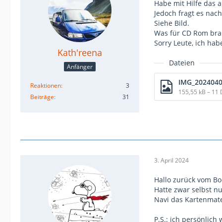
Habe mit Hilfe das a
Jedoch fragt es nac
Siehe Bild.
Was für CD Rom bra
Sorry Leute, ich ha
Kath'reena
Dateien
Anfänger
IMG_2024040
Reaktionen
3
155,55 kB – 11
Beiträge
31
3. April 2024
Hallo zurück vom B
Hatte zwar selbst n
Navi das Kartenmater
P.S.: ich persönlic