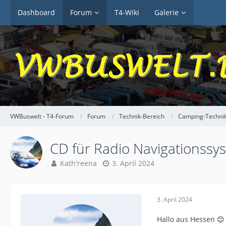
Dashboard
Forum
T4-Wiki
Galerie
VWBuswelt - T4-Forum
Forum
Technik-Bereich
Camping-Techni
CD für Radio Navigationssy
Kath'reena
3. April 2024
3. April 2024
Hallo aus Hessen 😊