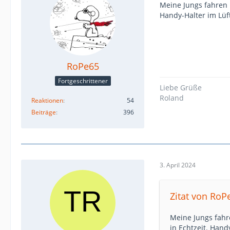
Meine Jungs fahren 
Handy-Halter im Lüft
RoPe65
Fortgeschrittener
Liebe Grüße
Roland
Reaktionen
54
Beiträge
396
3. April 2024
Zitat von RoP
Meine Jungs fahr
in Echtzeit. Hand