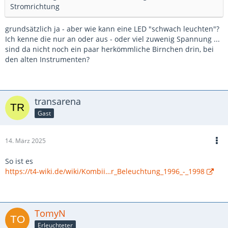
Stromrichtung
grundsätzlich ja - aber wie kann eine LED "schwach leuchten"?
Ich kenne die nur an oder aus - oder viel zuwenig Spannung ...
sind da nicht noch ein paar herkömmliche Birnchen drin, bei
den alten Instrumenten?
transarena
Gast
14. März 2025
So ist es
https://t4-wiki.de/wiki/Kombii…r_Beleuchtung_1996_-_1998
TomyN
Erleuchteter