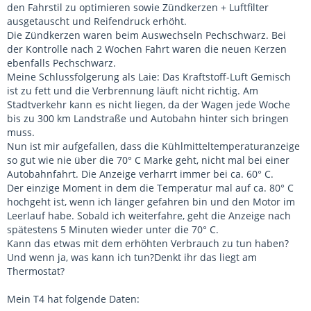
den Fahrstil zu optimieren sowie Zündkerzen + Luftfilter
ausgetauscht und Reifendruck erhöht.
Die Zündkerzen waren beim Auswechseln Pechschwarz. Bei
der Kontrolle nach 2 Wochen Fahrt waren die neuen Kerzen
ebenfalls Pechschwarz.
Meine Schlussfolgerung als Laie: Das Kraftstoff-Luft Gemisch
ist zu fett und die Verbrennung läuft nicht richtig. Am
Stadtverkehr kann es nicht liegen, da der Wagen jede Woche
bis zu 300 km Landstraße und Autobahn hinter sich bringen
muss.
Nun ist mir aufgefallen, dass die Kühlmitteltemperaturanzeige
so gut wie nie über die 70° C Marke geht, nicht mal bei einer
Autobahnfahrt. Die Anzeige verharrt immer bei ca. 60° C.
Der einzige Moment in dem die Temperatur mal auf ca. 80° C
hochgeht ist, wenn ich länger gefahren bin und den Motor im
Leerlauf habe. Sobald ich weiterfahre, geht die Anzeige nach
spätestens 5 Minuten wieder unter die 70° C.
Kann das etwas mit dem erhöhten Verbrauch zu tun haben?
Und wenn ja, was kann ich tun?Denkt ihr das liegt am
Thermostat?
Mein T4 hat folgende Daten: