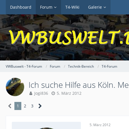
Dashboard
Forum
T4-Wiki
Galerie
VWBuswelt - T4-Forum
Forum
Technik-Bereich
T4-Forum
Ich suche Hilfe aus Köln. M
Jogi836
5. März 2012
1
2
3
5. März 2012