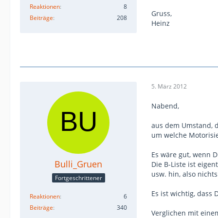
Reaktionen
8
Gruss,
Beiträge
208
Heinz
5. März 2012
Nabend,
aus dem Umstand, da
um welche Motorisie
Es wäre gut, wenn D
Bulli_Gruen
Die B-Liste ist eig
usw. hin, also nich
Fortgeschrittener
Es ist wichtig, das
Reaktionen
6
Beiträge
340
Verglichen mit eine