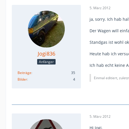
5. März 2012
ja, sorry. Ich hab h
Der Wagen will einfa
Standgas ist wohl o
Jogi836
Heute hab ich versu
Anfänger
Ich hab echt keine 
Beiträge
35
Einmal editiert, zulet
Bilder
4
5. März 2012
Hi Jogi,