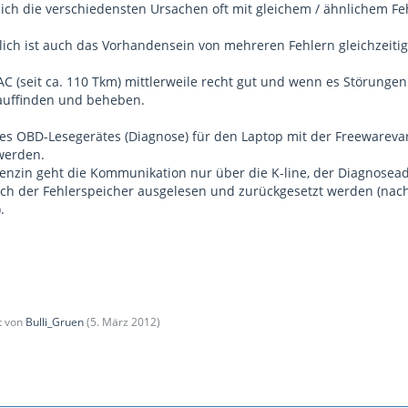
sich die verschiedensten Ursachen oft mit gleichem / ähnlichem Feh
ich ist auch das Vorhandensein von mehreren Fehlern gleichzeitig,
 (seit ca. 110 Tkm) mittlerweile recht gut und wenn es Störungen 
 auffinden und beheben.
es OBD-Lesegerätes (Diagnose) für den Laptop mit der Freewarevar
werden.
Benzin geht die Kommunikation nur über die K-line, der Diagnosead
h der Fehlerspeicher ausgelesen und zurückgesetzt werden (nach 
.
zt von
Bulli_Gruen
(
5. März 2012
)