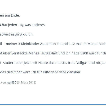
fen am Ende.
 hat jeden Tag was anderes.
 soweit es ging durch.
l 1 meiner 3 Kleinkinder Autoimun ist und 1- 2 mal im Monat nac
t über versteckte Mängel aufgeklärt und ich habe 3200 euro für da
, stottert oder jetzt seit Heute das neuste, trete Vollgas und nix p
das drauf hat wäre ich für Hilfe sehr sehr dankbar.
zt von
Jogi836
(
6. März 2012
)