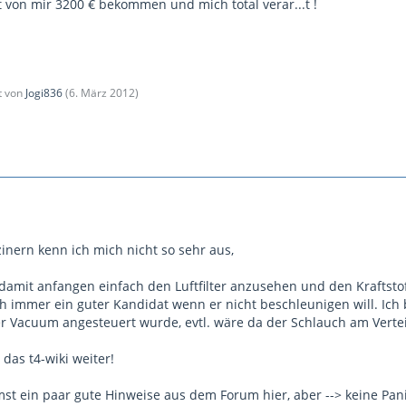
 von mir 3200 € bekommen und mich total verar...t !
zt von
Jogi836
(
6. März 2012
)
inern kenn ich mich nicht so sehr aus,
damit anfangen einfach den Luftfilter anzusehen und den Kraftst
h immer ein guter Kandidat wenn er nicht beschleunigen will. Ich 
 Vacuum angesteuert wurde, evtl. wäre da der Schlauch am Verteil
a das t4-wiki weiter!
st ein paar gute Hinweise aus dem Forum hier, aber --> keine Pani