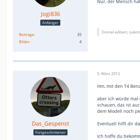
Nur, der Mensch hat
Jogi836
Anfänger
Einmal editiert, zulet
Beiträge
35
Bilder
4
5. März 2012
Hm, mit den T4 Benz
aber ich würde mal 
schauen, das ist auc
dem Modell noch per
Das_Gespenst
Eventuell hilft dir d
Fortgeschrittener
Ich hoffe du bekomm