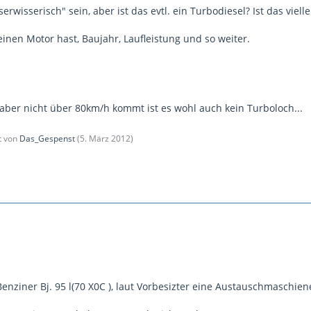
sserwisserisch" sein, aber ist das evtl. ein Turbodiesel? Ist das vi
inen Motor hast, Baujahr, Laufleistung und so weiter.
 aber nicht über 80km/h kommt ist es wohl auch kein Turboloch...
zt von
Das_Gespenst
(
5. März 2012
)
Benziner Bj. 95 l(70 X0C ), laut Vorbesizter eine Austauschmaschie