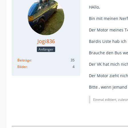
HAllo,
Bin mit meinen Ner
Der Motor meines T4
Jogi836
Bardis Liste hab ich
Anfänger
Brauche den Bus wei
Beiträge
35
Der VK hat mich nich
Bilder
4
Der Motor zieht nicht
Bitte , wenn jemand 
Einmal editiert, zulet