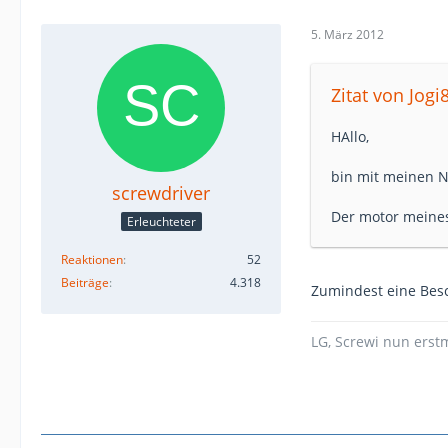
5. März 2012
Zitat von Jogi
HAllo,
bin mit meinen 
screwdriver
Der motor meines
Erleuchteter
Reaktionen
52
Beiträge
4.318
Zumindest eine Bes
LG, Screwi nun erst