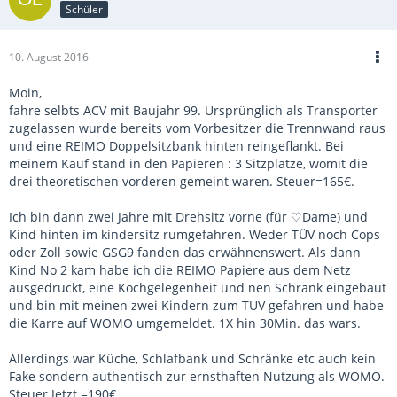
Schüler
10. August 2016
Moin,
fahre selbts ACV mit Baujahr 99. Ursprünglich als Transporter
zugelassen wurde bereits vom Vorbesitzer die Trennwand raus
und eine REIMO Doppelsitzbank hinten reingeflankt. Bei
meinem Kauf stand in den Papieren : 3 Sitzplätze, womit die
drei theoretischen vorderen gemeint waren. Steuer=165€.
Ich bin dann zwei Jahre mit Drehsitz vorne (für ♡Dame) und
Kind hinten im kindersitz rumgefahren. Weder TÜV noch Cops
oder Zoll sowie GSG9 fanden das erwähnenswert. Als dann
Kind No 2 kam habe ich die REIMO Papiere aus dem Netz
ausgedruckt, eine Kochgelegenheit und nen Schrank eingebaut
und bin mit meinen zwei Kindern zum TÜV gefahren und habe
die Karre auf WOMO umgemeldet. 1X hin 30Min. das wars.
Allerdings war Küche, Schlafbank und Schränke etc auch kein
Fake sondern authentisch zur ernsthaften Nutzung als WOMO.
Steuer Jetzt =190€