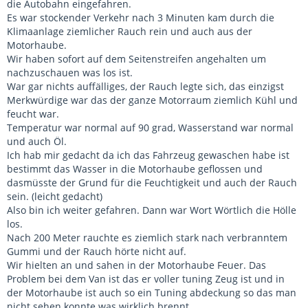
die Autobahn eingefahren.
Es war stockender Verkehr nach 3 Minuten kam durch die
Klimaanlage ziemlicher Rauch rein und auch aus der
Motorhaube.
Wir haben sofort auf dem Seitenstreifen angehalten um
nachzuschauen was los ist.
War gar nichts auffälliges, der Rauch legte sich, das einzigst
Merkwürdige war das der ganze Motorraum ziemlich Kühl und
feucht war.
Temperatur war normal auf 90 grad, Wasserstand war normal
und auch Öl.
Ich hab mir gedacht da ich das Fahrzeug gewaschen habe ist
bestimmt das Wasser in die Motorhaube geflossen und
dasmüsste der Grund für die Feuchtigkeit und auch der Rauch
sein. (leicht gedacht)
Also bin ich weiter gefahren. Dann war Wort Wörtlich die Hölle
los.
Nach 200 Meter rauchte es ziemlich stark nach verbranntem
Gummi und der Rauch hörte nicht auf.
Wir hielten an und sahen in der Motorhaube Feuer. Das
Problem bei dem Van ist das er voller tuning Zeug ist und in
der Motorhaube ist auch so ein Tuning abdeckung so das man
nicht sehen konnte was wirklich brennt.