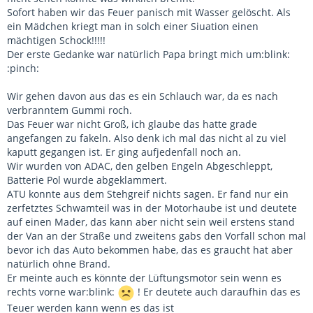
Sofort haben wir das Feuer panisch mit Wasser gelöscht. Als
ein Mädchen kriegt man in solch einer Siuation einen
mächtigen Schock!!!!!
Der erste Gedanke war natürlich Papa bringt mich um:blink:
:pinch:
Wir gehen davon aus das es ein Schlauch war, da es nach
verbranntem Gummi roch.
Das Feuer war nicht Groß, ich glaube das hatte grade
angefangen zu fakeln. Also denk ich mal das nicht al zu viel
kaputt gegangen ist. Er ging aufjedenfall noch an.
Wir wurden von ADAC, den gelben Engeln Abgeschleppt,
Batterie Pol wurde abgeklammert.
ATU konnte aus dem Stehgreif nichts sagen. Er fand nur ein
zerfetztes Schwamteil was in der Motorhaube ist und deutete
auf einen Mader, das kann aber nicht sein weil erstens stand
der Van an der Straße und zweitens gabs den Vorfall schon mal
bevor ich das Auto bekommen habe, das es graucht hat aber
natürlich ohne Brand.
Er meinte auch es könnte der Lüftungsmotor sein wenn es
rechts vorne war:blink:
! Er deutete auch daraufhin das es
Teuer werden kann wenn es das ist