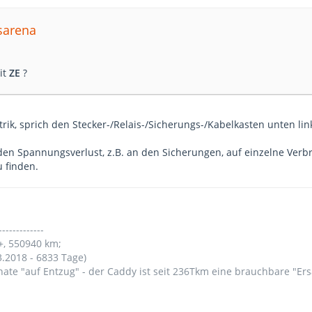
nsarena
it
ZE
?
trik, sprich den Stecker-/Relais-/Sicherungs-/Kabelkasten unten lin
 den Spannungsverlust, z.B. an den Sicherungen, auf einzelne Ve
 finden.
-------------
+, 550940 km;
3.2018 - 6833 Tage)
nate "auf Entzug" - der Caddy ist seit 236Tkm eine brauchbare "Er