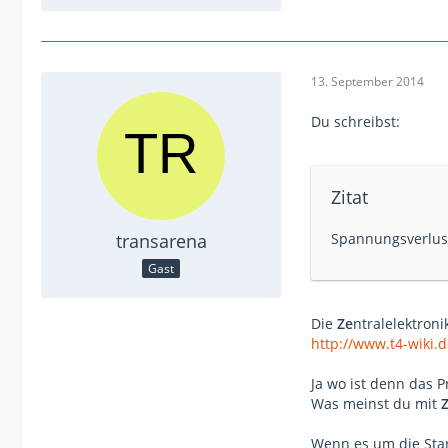
13. September 2014
Du schreibst:
Zitat
transarena
Spannungsverlust
Gast
Die
Ze
ntralelektron
http://www.t4-wiki.d
Ja wo ist denn das 
Was meinst du mit
Z
Wenn es um die Star