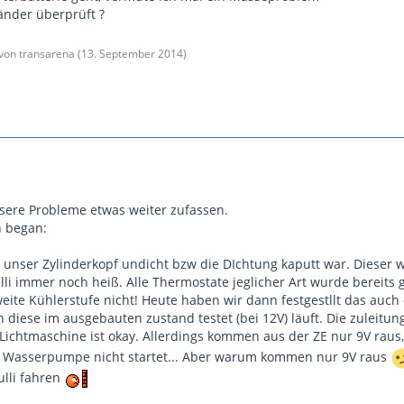
änder überprüft ?
 von transarena (
13. September 2014
)
sere Probleme etwas weiter zufassen.
n began:
das unser Zylinderkopf undicht bzw die DIchtung kaputt war. Dieser
li immer noch heiß. Alle Thermostate jeglicher Art wurde bereits g
weite Kühlerstufe nicht! Heute haben wir dann festgestllt das auc
 diese im ausgebauten zustand testet (bei 12V) läuft. Die zuleit
Lichtmaschine ist okay. Allerdings kommen aus der ZE nur 9V raus,
e Wasserpumpe nicht startet... Aber warum kommen nur 9V raus
ulli fahren