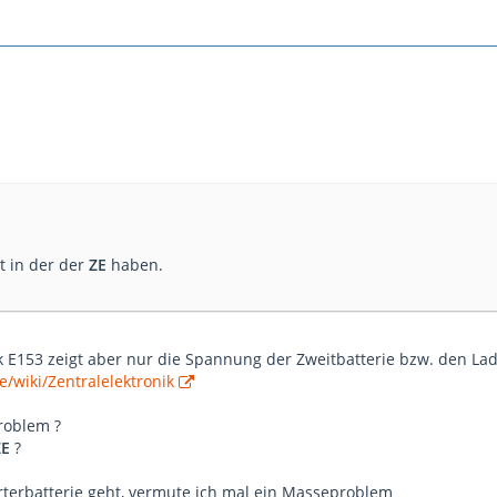
 in der der
ZE
haben.
ik E153 zeigt aber nur die Spannung der Zweitbatterie bzw. den L
e/wiki/Zentralelektronik
Problem ?
E
?
terbatterie geht, vermute ich mal ein Masseproblem