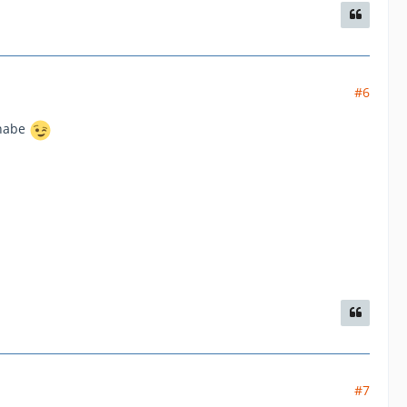
#6
 habe
#7