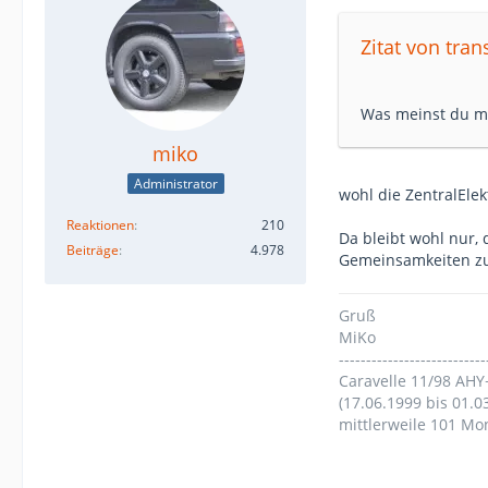
Zitat von tra
Was meinst du m
miko
Administrator
wohl die ZentralElek
Reaktionen
210
Da bleibt wohl nur,
Beiträge
4.978
Gemeinsamkeiten zu
Gruß
MiKo
---------------------------
Caravelle 11/98 AHY
(17.06.1999 bis 01.0
mittlerweile 101 Mo