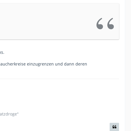
ks.
rbraucherkreise einzugrenzen und dann deren
satzdroge"