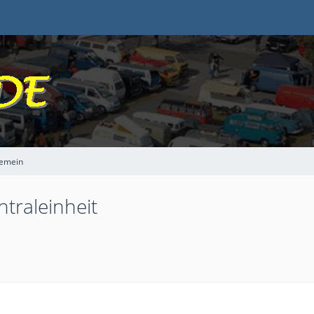
gemein
traleinheit