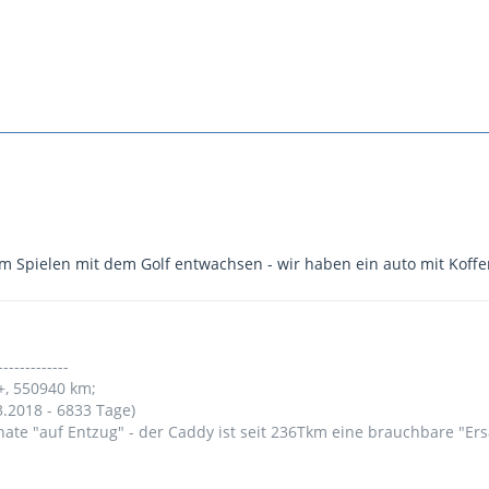
em Spielen mit dem Golf entwachsen - wir haben ein auto mit Kof
-------------
+, 550940 km;
3.2018 - 6833 Tage)
nate "auf Entzug" - der Caddy ist seit 236Tkm eine brauchbare "Er