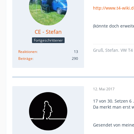
http://www.t4-wiki.d
(könnte doch erwei
CE - Stefan
Fortgeschrittener
Gruß, Stefan. VW T4 
Reaktionen
13
Beiträge
290
12. Mai 2017
17 von 30. Setzen 6 .
Da merkt man erst w
Gesendet von meine