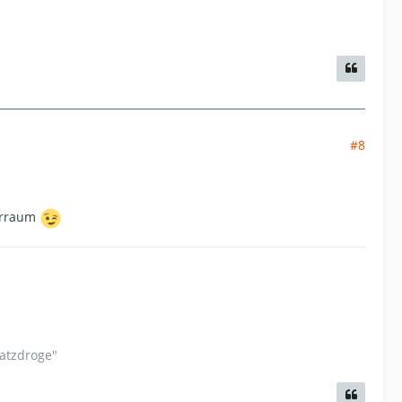
#8
ferraum
satzdroge"