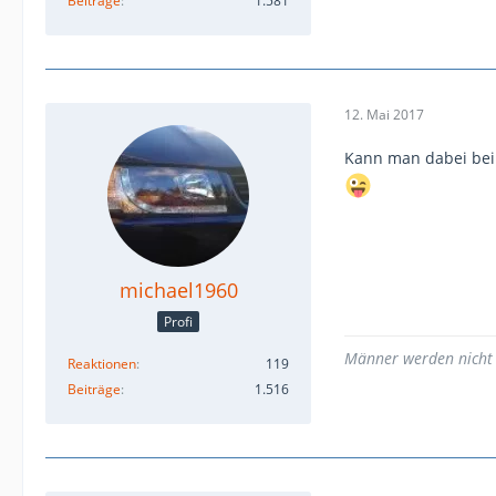
Beiträge
1.581
12. Mai 2017
Kann man dabei be
michael1960
Profi
Männer werden nicht ä
Reaktionen
119
Beiträge
1.516