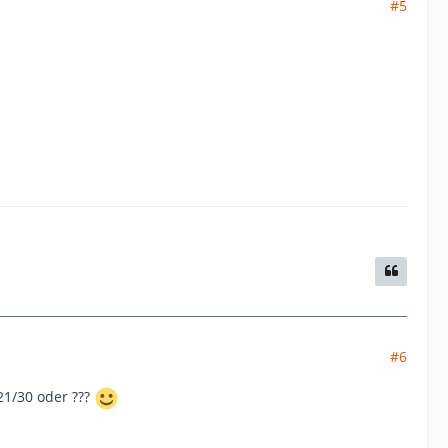
#5
#6
21/30 oder ???