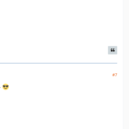
#7
..