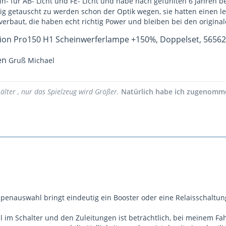
n- für AB- Licht und FE- Licht und habe nach gefühlten 6 Jahren b
tig getauscht zu werden schon der Optik wegen, sie hatten einen l
 verbaut, die haben echt richtig Power und bleiben bei den origina
sion Pro150 H1 Scheinwerferlampe +150%, Doppelset, 56562
en
Gruß Michael
lter , nur das Spielzeug wird Größer.
Natürlich habe ich zugenomm
penauswahl bringt eindeutig ein Booster oder eine Relaisschaltun
 im Schalter und den Zuleitungen ist beträchtlich, bei meinem Fah