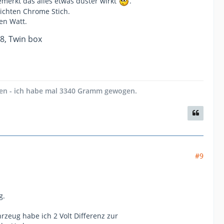
emerkt das alles etwas duster wirkt
.
eichten Chrome Stich.
len Watt.
8, Twin box
en - ich habe mal 3340 Gramm gewogen.
#9
g.
rzeug habe ich 2 Volt Differenz zur