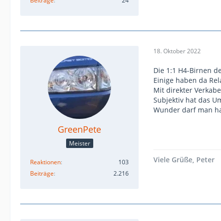
Beiträge
24
18. Oktober 2022
Die 1:1 H4-Birnen de
Einige haben da Rel
Mit direkter Verka
Subjektiv hat das U
Wunder darf man hal
GreenPete
Meister
Viele Grüße, Peter
Reaktionen
103
Beiträge
2.216