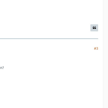
#3
an?