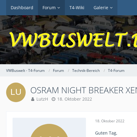
Dashboard
Forum
T4-Wiki
Galerie
VWBuswelt - T4-Forum
Forum
Technik-Bereich
T4-Forum
OSRAM NIGHT BREAKER XENA
LutzH
18. Oktober 2022
18. Oktober 2022
Guten Tag,