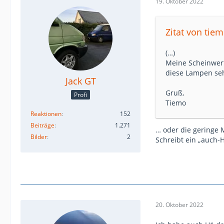
19. Oktober 2022
Zitat von tie
(…)
Meine Scheinwerf
diese Lampen seh
Jack GT
Gruß,
Profi
Tiemo
Reaktionen
152
Beiträge
1.271
… oder die geringe 
Bilder
2
Schreibt ein „auch-
20. Oktober 2022