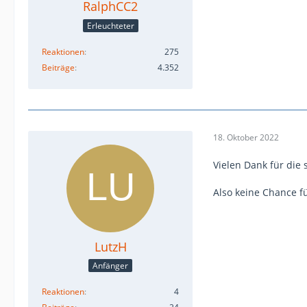
RalphCC2
Erleuchteter
Reaktionen
275
Beiträge
4.352
18. Oktober 2022
Vielen Dank für die 
Also keine Chance f
LutzH
Anfänger
Reaktionen
4