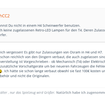
phCC2
nst Du nicht in einem H4 Scheinwerfer benutzen.
uch keine zugelassenen Retro-LED Lampen für den T4. Deren Zulass
rfer.
leich vergessen! Es gibt nur Zulassungen von Osram in H4 und H7.
schon reichlich von den Dingern verbaut, die auch zugelassen sind
verstellung ist Vorgeschrieben - ob Mechanisch (T4) oder Elektrisc
r zusätzliche Vorschaltgeräte um bei neueren Fahrzeugen die Feh
. Ich hätte sie schon lange verbaut obwohl sie fast 100€ kosten
ehör und nicht die Originalen.
lter , nur das Spielzeug wird Größer.
Natürlich habe ich zugenomm