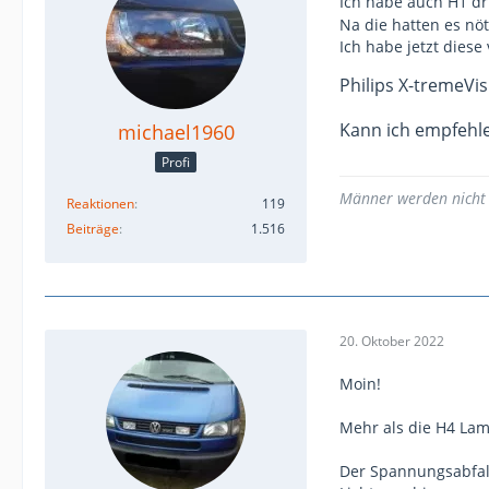
Ich habe auch H1 dri
Na die hatten es nö
Ich habe jetzt diese
Philips X-tremeVi
Kann ich empfehl
michael1960
Profi
Männer werden nicht ä
Reaktionen
119
Beiträge
1.516
20. Oktober 2022
Moin!
Mehr als die H4 Lam
Der Spannungsabfall