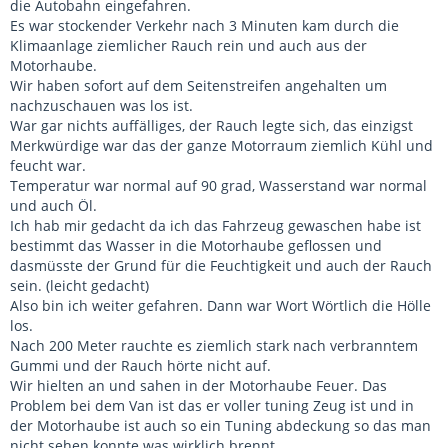
die Autobahn eingefahren.
Es war stockender Verkehr nach 3 Minuten kam durch die
Klimaanlage ziemlicher Rauch rein und auch aus der
Motorhaube.
Wir haben sofort auf dem Seitenstreifen angehalten um
nachzuschauen was los ist.
War gar nichts auffälliges, der Rauch legte sich, das einzigst
Merkwürdige war das der ganze Motorraum ziemlich Kühl und
feucht war.
Temperatur war normal auf 90 grad, Wasserstand war normal
und auch Öl.
Ich hab mir gedacht da ich das Fahrzeug gewaschen habe ist
bestimmt das Wasser in die Motorhaube geflossen und
dasmüsste der Grund für die Feuchtigkeit und auch der Rauch
sein. (leicht gedacht)
Also bin ich weiter gefahren. Dann war Wort Wörtlich die Hölle
los.
Nach 200 Meter rauchte es ziemlich stark nach verbranntem
Gummi und der Rauch hörte nicht auf.
Wir hielten an und sahen in der Motorhaube Feuer. Das
Problem bei dem Van ist das er voller tuning Zeug ist und in
der Motorhaube ist auch so ein Tuning abdeckung so das man
nicht sehen konnte was wirklich brennt.