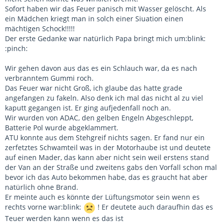
Sofort haben wir das Feuer panisch mit Wasser gelöscht. Als
ein Mädchen kriegt man in solch einer Siuation einen
mächtigen Schock!!!!!
Der erste Gedanke war natürlich Papa bringt mich um:blink:
:pinch:
Wir gehen davon aus das es ein Schlauch war, da es nach
verbranntem Gummi roch.
Das Feuer war nicht Groß, ich glaube das hatte grade
angefangen zu fakeln. Also denk ich mal das nicht al zu viel
kaputt gegangen ist. Er ging aufjedenfall noch an.
Wir wurden von ADAC, den gelben Engeln Abgeschleppt,
Batterie Pol wurde abgeklammert.
ATU konnte aus dem Stehgreif nichts sagen. Er fand nur ein
zerfetztes Schwamteil was in der Motorhaube ist und deutete
auf einen Mader, das kann aber nicht sein weil erstens stand
der Van an der Straße und zweitens gabs den Vorfall schon mal
bevor ich das Auto bekommen habe, das es graucht hat aber
natürlich ohne Brand.
Er meinte auch es könnte der Lüftungsmotor sein wenn es
rechts vorne war:blink:
! Er deutete auch daraufhin das es
Teuer werden kann wenn es das ist