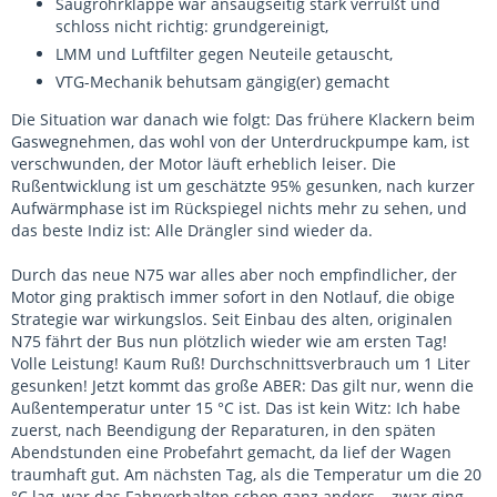
Saugrohrklappe war ansaugseitig stark verrußt und
schloss nicht richtig: grundgereinigt,
LMM und Luftfilter gegen Neuteile getauscht,
VTG-Mechanik behutsam gängig(er) gemacht
Die Situation war danach wie folgt: Das frühere Klackern beim
Gaswegnehmen, das wohl von der Unterdruckpumpe kam, ist
verschwunden, der Motor läuft erheblich leiser. Die
Rußentwicklung ist um geschätzte 95% gesunken, nach kurzer
Aufwärmphase ist im Rückspiegel nichts mehr zu sehen, und
das beste Indiz ist: Alle Drängler sind wieder da.
Durch das neue N75 war alles aber noch empfindlicher, der
Motor ging praktisch immer sofort in den Notlauf, die obige
Strategie war wirkungslos. Seit Einbau des alten, originalen
N75 fährt der Bus nun plötzlich wieder wie am ersten Tag!
Volle Leistung! Kaum Ruß! Durchschnittsverbrauch um 1 Liter
gesunken! Jetzt kommt das große ABER: Das gilt nur, wenn die
Außentemperatur unter 15 °C ist. Das ist kein Witz: Ich habe
zuerst, nach Beendigung der Reparaturen, in den späten
Abendstunden eine Probefahrt gemacht, da lief der Wagen
traumhaft gut. Am nächsten Tag, als die Temperatur um die 20
°C lag, war das Fahrverhalten schon ganz anders – zwar ging