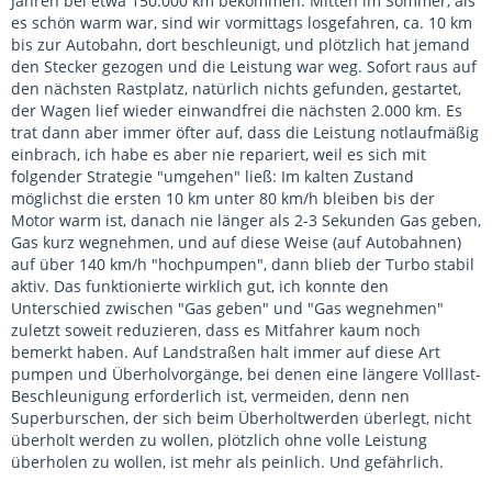
Jahren bei etwa 150.000 km bekommen: Mitten im Sommer, als
es schön warm war, sind wir vormittags losgefahren, ca. 10 km
bis zur Autobahn, dort beschleunigt, und plötzlich hat jemand
den Stecker gezogen und die Leistung war weg. Sofort raus auf
den nächsten Rastplatz, natürlich nichts gefunden, gestartet,
der Wagen lief wieder einwandfrei die nächsten 2.000 km. Es
trat dann aber immer öfter auf, dass die Leistung notlaufmäßig
einbrach, ich habe es aber nie repariert, weil es sich mit
folgender Strategie "umgehen" ließ: Im kalten Zustand
möglichst die ersten 10 km unter 80 km/h bleiben bis der
Motor warm ist, danach nie länger als 2-3 Sekunden Gas geben,
Gas kurz wegnehmen, und auf diese Weise (auf Autobahnen)
auf über 140 km/h "hochpumpen", dann blieb der Turbo stabil
aktiv. Das funktionierte wirklich gut, ich konnte den
Unterschied zwischen "Gas geben" und "Gas wegnehmen"
zuletzt soweit reduzieren, dass es Mitfahrer kaum noch
bemerkt haben. Auf Landstraßen halt immer auf diese Art
pumpen und Überholvorgänge, bei denen eine längere Volllast-
Beschleunigung erforderlich ist, vermeiden, denn nen
Superburschen, der sich beim Überholtwerden überlegt, nicht
überholt werden zu wollen, plötzlich ohne volle Leistung
überholen zu wollen, ist mehr als peinlich. Und gefährlich.