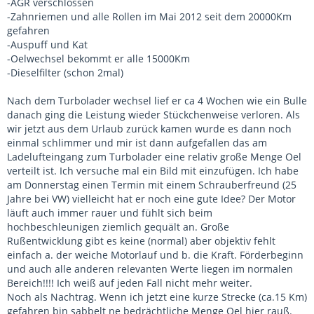
-AGR verschlossen
-Zahnriemen und alle Rollen im Mai 2012 seit dem 20000Km
gefahren
-Auspuff und Kat
-Oelwechsel bekommt er alle 15000Km
-Dieselfilter (schon 2mal)
Nach dem Turbolader wechsel lief er ca 4 Wochen wie ein Bulle
danach ging die Leistung wieder Stückchenweise verloren. Als
wir jetzt aus dem Urlaub zurück kamen wurde es dann noch
einmal schlimmer und mir ist dann aufgefallen das am
Ladelufteingang zum Turbolader eine relativ große Menge Oel
verteilt ist. Ich versuche mal ein Bild mit einzufügen. Ich habe
am Donnerstag einen Termin mit einem Schrauberfreund (25
Jahre bei VW) vielleicht hat er noch eine gute Idee? Der Motor
läuft auch immer rauer und fühlt sich beim
hochbeschleunigen ziemlich gequält an. Große
Rußentwicklung gibt es keine (normal) aber objektiv fehlt
einfach a. der weiche Motorlauf und b. die Kraft. Förderbeginn
und auch alle anderen relevanten Werte liegen im normalen
Bereich!!!! Ich weiß auf jeden Fall nicht mehr weiter.
Noch als Nachtrag. Wenn ich jetzt eine kurze Strecke (ca.15 Km)
gefahren bin sabbelt ne bedrächtliche Menge Oel hier rauß.