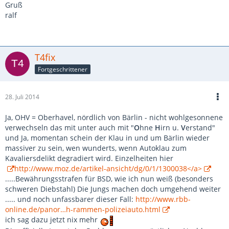
Gruß
ralf
T4fix
Fortgeschrittener
28. Juli 2014
Ja, OHV = Oberhavel, nördlich von Bärlin - nicht wohlgesonnene
verwechseln das mit unter auch mit "
O
hne
H
irn u.
V
erstand"
und Ja, momentan schein der Klau in und um Bärlin wieder
massiver zu sein, wen wunderts, wenn Autoklau zum
Kavaliersdelikt degradiert wird. Einzelheiten hier
http://www.moz.de/artikel-ansicht/dg/0/1/1300038</a>
.....Bewährungsstrafen für BSD, wie ich nun weiß (besonders
schweren Diebstahl) Die Jungs machen doch umgehend weiter
..... und noch unfassbarer dieser Fall:
http://www.rbb-
online.de/panor…h-rammen-polizeiauto.html
ich sag dazu jetzt nix mehr