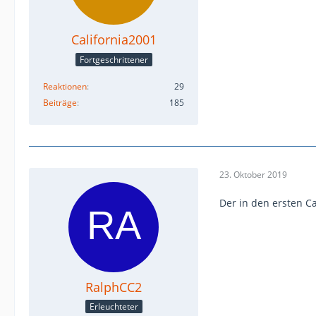
California2001
Fortgeschrittener
Reaktionen
29
Beiträge
185
23. Oktober 2019
Der in den ersten C
RalphCC2
Erleuchteter