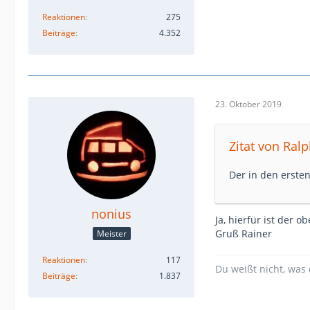
Reaktionen
275
Beiträge
4.352
23. Oktober 2019
Zitat von Ral
Der in den ersten
nonius
Ja, hierfür ist der 
Gruß Rainer
Meister
Reaktionen
117
Du weißt nicht, was 
Beiträge
1.837