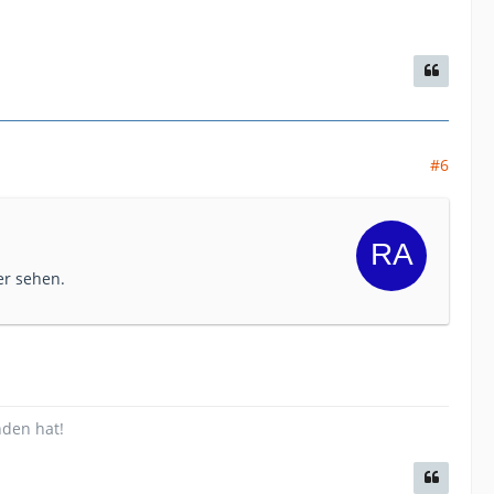
#6
er sehen.
nden hat!