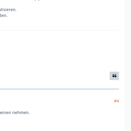
lisieren.
den.
#4
h einen nehmen.