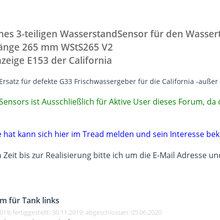
ines 3-teiligen WasserstandSensor für den Wasser
änge 265 mm WStS265 V2
zeige E153 der California
Ersatz für defekte G33 Frischwassergeber für die California -außer 
ensors ist Ausschließlich für Aktive User dieses Forum, da 
e hat kann sich hier im Tread melden und sein Interesse be
n Zeit bis zur Realisierung bitte ich um die E-Mail Adresse
m für Tank links
019; fertiggestellt: 30.11.2019; abgeschlossen: 05.06.2020