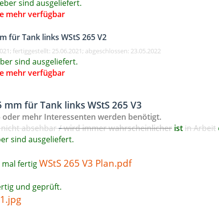
eber sind ausgeliefert
.
ine mehr verfügbar
m für Tank links WStS 265 V2
021; fertiggestellt: 25.06.2021; abgeschlossen: 23.05.2022
ber sind ausgeliefert.
ine mehr verfügbar
 mm für Tank links WStS 265 V3
 oder mehr Interessenten werden benötigt.
 nicht absehbar
/
wird immer wahrscheinlicher
ist
in Arbeit
er sind ausgeliefert.
WStS 265 V3 Plan.pdf
 mal fertig
ertig und geprüft.
1.jpg