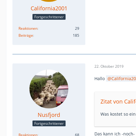
California2001
Fortgeschrittener
Reaktionen
29
Beiträge
185
22. Oktober 2019
Hallo
California2
Zitat von Cali
Nusfjord
Was kostet so ei
Fortgeschrittener
Das kann ich -noch- 
Reaktionen
68