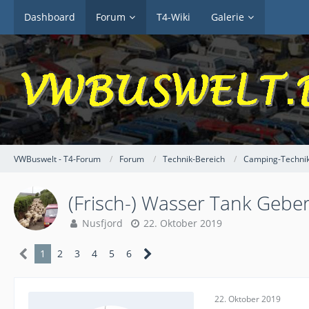
Dashboard
Forum
T4-Wiki
Galerie
VWBuswelt - T4-Forum
Forum
Technik-Bereich
Camping-Techni
(Frisch-) Wasser Tank Geber (G
Nusfjord
22. Oktober 2019
1
2
3
4
5
6
22. Oktober 2019