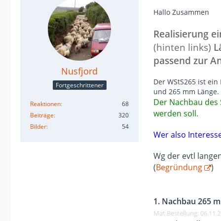
Hallo Zusammen
Realisierung e
(hinten links)
L
passend zur An
Nusfjord
Der WStS265 ist ein 
Fortgeschrittener
und 265 mm Länge.
Der Nachbau des S
Reaktionen
68
werden soll.
Beiträge
320
Bilder
54
Wer also Interess
Wg der evtl lange
(
Begründung
)
1. Nachbau 265 m
Mat.Bestellung: 06.11.2