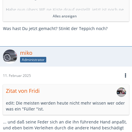
Habe nun übers WE ne Kiste drauf gestellt, jetzt ist noch ne
kleine Beule drin, bzw. zwei.
Alles anzeigen
Es stinkt aber immer noch, heute lagen für ein paar stunden
nur meine Klamotten im Auto, der Gestank ist jetzt in
Was hast Du jetzt gemacht? Stinkt der Teppich noch?
meinen Klamotten.
Ich bräuchte nun eine neue Fußmatte für hinten, finde aber
nicht die richtige.
miko
Benötigt wird die mit Pilzköpfe und Heizung in der Mitte.
Administrator
Ich finde nur die für die Mäusetreppe.
11. Februar 2025
Zitat von Fridi
edit: Die meisten werden heute nicht mehr wissen wer oder
was ein "Füller "ist.
... und daß seine Feder sich an die ihn führende Hand anpaßt,
und eben beim Verleihen durch die andere Hand beschädigt